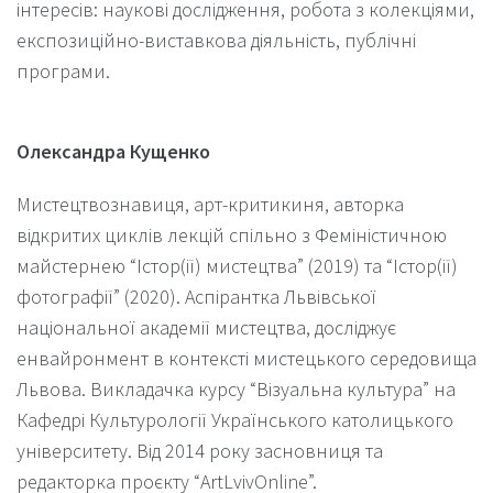
інтересів: наукові дослідження, робота з колекціями,
експозиційно-виставкова діяльність, публічні
програми.
Олександра Кущенко
Мистецтвознавиця, арт-критикиня, авторка
відкритих циклів лекцій спільно з Феміністичною
майстернею “Істор(ії) мистецтва” (2019) та “Істор(ії)
фотографії” (2020). Аспірантка Львівської
національної академії мистецтва, досліджує
енвайронмент в контексті мистецького середовища
Львова. Викладачка курсу “Візуальна культура” на
Кафедрі Культурології Українського католицького
університету. Від 2014 року засновниця та
редакторка проєкту “ArtLvivOnline”.