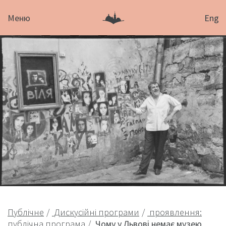
Меню
Eng
Публічне
Дискусійні програми
проявлення:
публічна програма
Чому у Львові немає музею