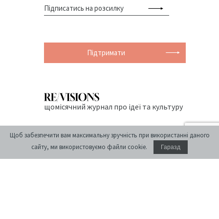
Підтримати
щомісячний журнал про ідеї та культуру
Щоб забезпечити вам максимальну зручність при використанні даного
сайту, ми використовуємо файли cookie.
Гаразд
© 2004-2026 Центр міської історії Центрально-Східної Європи
Створення сайту:
siteGist