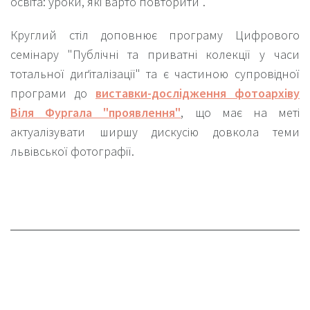
освіта: уроки, які варто повторити".
Круглий стіл доповнює програму Цифрового
семінару "Публічні та приватні колекції у часи
тотальної диґіталізації" та є частиною супровідної
програми до
виставки-дослідження фотоархіву
Віля Фургала "проявлення"
, що має на меті
актуалізувати ширшу дискусію довкола теми
львівської фотографії.