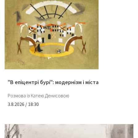
"В епіцентрі бурі": модернізм і міста
Розмова із Катею Денисовою
3.8.2026 / 18:30