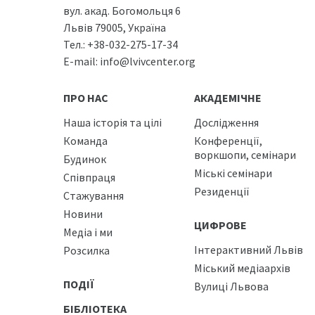
вул. акад. Богомольця 6
Львів 79005, Україна
Тел.:
+38-032-275-17-34
E-mail:
info@lvivcenter.org
ПРО НАС
АКАДЕМІЧНЕ
Наша історія та цілі
Дослідження
Команда
Конференції,
воркшопи, семінари
Будинок
Міські семінари
Співпраця
Резиденції
Стажування
Новини
ЦИФРОВЕ
Медіа і ми
Інтерактивний Львів
Розсилка
Міський медіаархів
ПОДІЇ
Вулиці Львова
БІБЛІОТЕКА