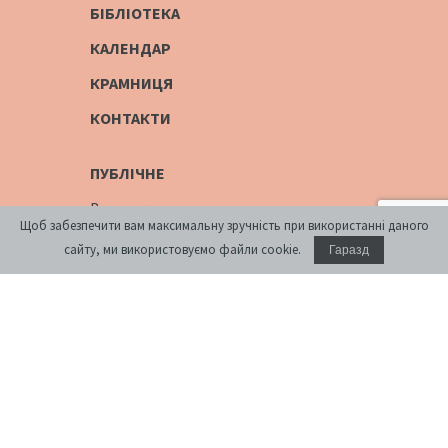
БІБЛІОТЕКА
КАЛЕНДАР
КРАМНИЦЯ
КОНТАКТИ
ПУБЛІЧНЕ
Виставки
Щоб забезпечити вам максимальну зручність при використанні даного
Дискусійні програми
сайту, ми використовуємо файли cookie.
Гаразд
[розархівування]
Просторові проекти
Цифрові розповіді
Публікації
ОСВІТНЄ
Освітня платформа
Літні школи