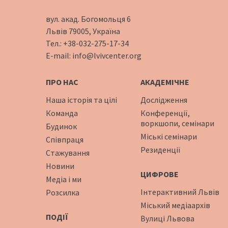
вул. акад. Богомольця 6
Львів 79005, Україна
Тел.:
+38-032-275-17-34
E-mail:
info@lvivcenter.org
ПРО НАС
АКАДЕМІЧНЕ
Наша історія та цілі
Дослідження
Команда
Конференції,
воркшопи, семінари
Будинок
Міські семінари
Співпраця
Резиденції
Стажування
Новини
ЦИФРОВЕ
Медіа і ми
Інтерактивний Львів
Розсилка
Міський медіаархів
ПОДІЇ
Вулиці Львова