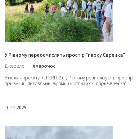
У Рівному переосмислять простір "парку Єврейка"
Джерело:
Хмарочос
У межах проєкту REHERIT 2.0 у Рівному ревіталізують простір
при вулиці Литовській, відомий містянам як "парк Єврейка".
10.12.2025