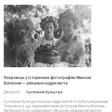
Покровськ у історичних фотографіях Миколи
Білоконя — унікальні кадри міста
Джерело:
Суспільне.Кульутра
Суспільне Культура показує кадри життя та побуту мешканців
Покровська, що задокументував фотограф Микола Білокінь.
Матеріали були оцифровані у Міському медіаархіві Центру