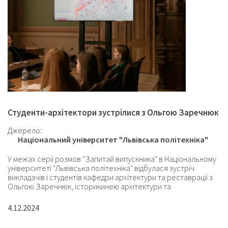
Студенти-архітектори зустрілися з Ольгою Заречнюк
Джерело:
Національний університет "Львівська політехніка"
У межах серії розмов "Запитай випускника" в Національному
університеті "Львівська політехніка" відбулася зустріч
викладачів і студентів кафедри архітектури та реставрації з
Ольгою Заречнюк, історикинею архітектури та
координаторкою проєкту "Інтерактивний Львів".
4.12.2024