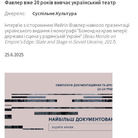
Фавлер вже 20 років вивчає український театр
Джерело:
Суспільне.Культура
Інтерв'ю з історикинею Мейгіл Фавлер навколо презентації
українського видання її монографії "Бомонд на краю імперії:
держава і сцена у радянській Україні" (
Beau Monde on
Empire's Edge: State and Stage in Soviet Ukraine, 2017
).
25.6.2025