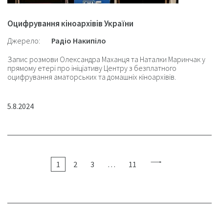
Оцифрування кіноархівів України
Джерело:
Радіо Накипіло
Запис розмови Олександра Маханця та Наталки Маринчак у
прямому етері про ініціативу Центру з безплатного
оцифрування аматорських та домашніх кіноархівів.
5.8.2024
1
2
3
…
11