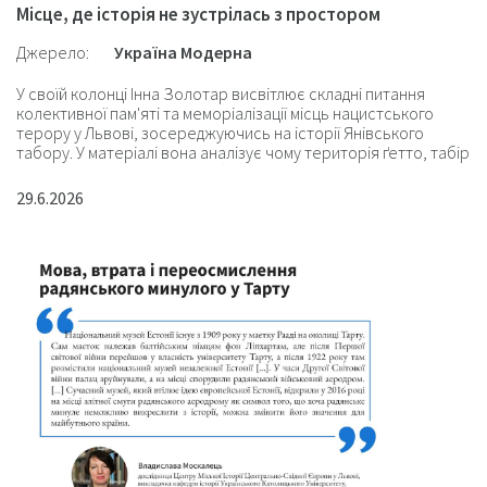
Місце, де історія не зустрілась з простором
Джерело:
Україна Модерна
У своїй колонці Інна Золотар висвітлює складні питання
колективної пам'яті та меморіалізації місць нацистського
терору у Львові, зосереджуючись на історії Янівського
табору. У матеріалі вона аналізує чому територія ґетто, табір
Шталаг 328 та Янівський табір і досі є викликом для Львова в
плані меморіалізації.
29.6.2026