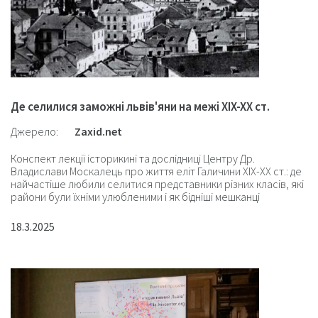
Де селилися заможні львів'яни на межі XIX-XX ст.
Джерело:
Zaxid.net
Конспект лекції історикині та дослідниці Центру Др.
Владислави Москалець про життя еліт Галичини XIX-XX ст.: де
найчастіше любили селитися представники різних класів, які
райони були їхніми улюбленими і як бідніші мешканці
запозичували звички в аристократів.
18.3.2025