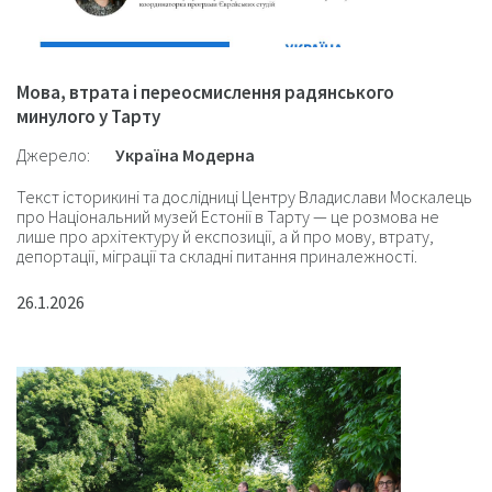
Мова, втрата і переосмислення радянського
минулого у Тарту
Джерело:
Україна Модерна
Текст історикині та дослідниці Центру Владислави Москалець
про Національний музей Естонії в Тарту — це розмова не
лише про архітектуру й експозиції, а й про мову, втрату,
депортації, міграції та складні питання приналежності.
26.1.2026