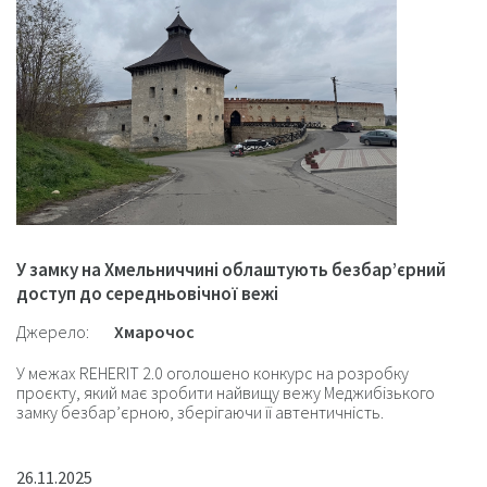
У замку на Хмельниччині облаштують безбарʼєрний
доступ до середньовічної вежі
Джерело:
Хмарочос
У межах REHERIT 2.0 оголошено конкурс на розробку
проєкту, який має зробити найвищу вежу Меджибізького
замку безбарʼєрною, зберігаючи її автентичність.
26.11.2025