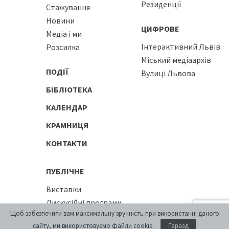
Резиденції
Стажування
Новини
ЦИФРОВЕ
Медіа і ми
Інтерактивний Львів
Розсилка
Міський медіаархів
ПОДІЇ
Вулиці Львова
БІБЛІОТЕКА
КАЛЕНДАР
КРАМНИЦЯ
КОНТАКТИ
ПУБЛІЧНЕ
Виставки
Дискусійні програми
Щоб забезпечити вам максимальну зручність при використанні даного
[розархівування]
сайту, ми використовуємо файли cookie.
Гаразд