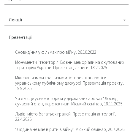
Лекції
Презентації
Сновидіння у фільмах про війну, 26.10.2022
Монументи і територія. Воєнні меморіали на окупованих
територіях України. Презентація книги, 18.2.2025
Між фашизмом і рашизмом: історичні аналогії в
українському публічному дискурсі. Презентація проєкту,
19.9.2025
Чи є місце усним історіям у державних архівах? Досвід,
сучасний стан, перспективи. Міський семінар, 18.11.2025
Львів: місто багатьох граней. Презентація антології,
23.4.2026
"Людина не має вірити в війну". Міський семінар, 20.7.2026