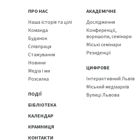
ПРО НАС
АКАДЕМІЧНЕ
Наша історія та цілі
Дослідження
Команда
Конференції,
воркшопи, семінари
Будинок
Міські семінари
Співпраця
Резиденції
Стажування
Новини
ЦИФРОВЕ
Медіа і ми
Інтерактивний Львів
Розсилка
Міський медіаархів
ПОДІЇ
Вулиці Львова
БІБЛІОТЕКА
КАЛЕНДАР
КРАМНИЦЯ
КОНТАКТИ