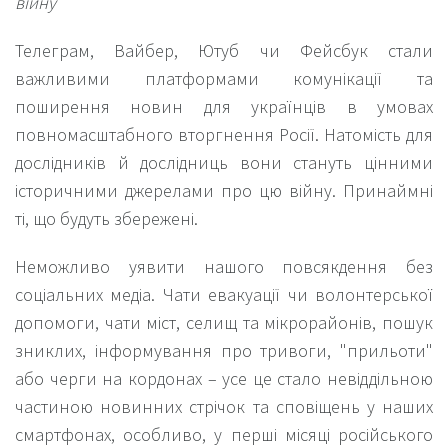
війну
Телеграм, Вайбер, Ютуб чи Фейсбук стали
важливими платформами комунікації та
поширення новин для українців в умовах
повномасштабного вторгнення Росії. Натомість для
дослідників й дослідниць вони стануть цінними
історичними джерелами про цю війну. Принаймні
ті, що будуть збережені.
Неможливо уявити нашого повсякдення без
соціальних медіа. Чати евакуації чи волонтерської
допомоги, чати міст, селищ та мікрорайонів, пошук
зниклих, інформування про тривоги, "прильоти"
або черги на кордонах – усе це стало невіддільною
частиною новинних стрічок та сповіщень у наших
смартфонах, особливо, у перші місяці російського