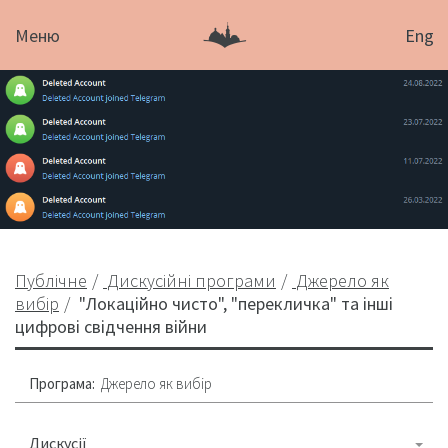
Меню
Eng
Публічне
Дискусійні програми
Джерело як
вибір
"Локаційно чисто", "перекличка" та інші
цифрові свідчення війни
Програма:
Джерело як вибір
Дискусії