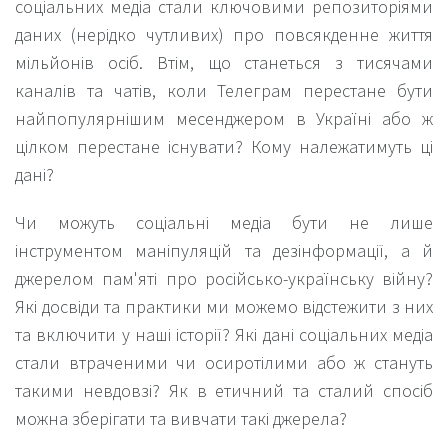
соціальних медіа стали ключовими репозиторіями
даних (нерідко чутливих) про повсякденне життя
мільйонів осіб. Втім, що станеться з тисячами
каналів та чатів, коли Телеграм перестане бути
найпопулярнішим месенджером в Україні або ж
цілком перестане існувати? Кому належатимуть ці
дані?
Чи можуть соціальні медіа бути не лише
інструментом маніпуляцій та дезінформації, а й
джерелом пам'яті про російсько-українську війну?
Які досвіди та практики ми можемо відстежити з них
та включити у наші історії? Які дані соціальних медіа
стали втраченими чи осиротілими або ж стануть
такими невдовзі? Як в етичний та сталий спосіб
можна зберігати та вивчати такі джерела?