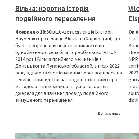
Вільча: коротка історія
Vil
подвійного переселення
Di
4 серпня о 18:30
відбудеться лекція Вікторії
On A
Науменко про селище Вільча на Харківщині, що
read 
було створено для переселених жителів
Khar
однойменного села біля Чорнобильскої АЕС. У
the 
2014 році Вільча прийняло мешканців з
NPP.
Донецької та Луганської областей, а після 2022
terr
року вдруге за своє існування перетворилось на
2022,
селище-привид. Під час події поговоримо про
ghost
методологічні можливості усної історії як
meth
джерела для вивчення досвіду подвійного
sour
вимушеного переміщення.
disp
Детальніше