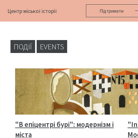
Центр міської історії
Підтримати
ПОДІЇ
EVENTS
"В епіцентрі бурі": модернізм і
"In
міста
Mod