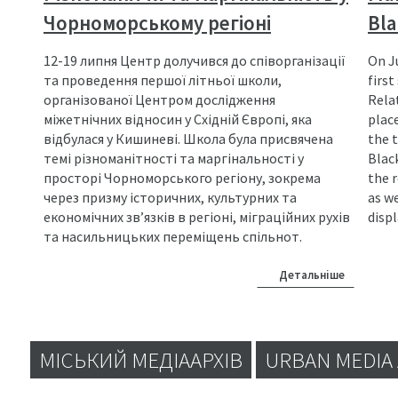
Чорноморському регіоні
Bla
12-19 липня Центр долучився до співорганізації
On J
та проведення першої літньої школи,
firs
організованої Центром дослідження
Rela
міжетнічних відносин у Східній Європі, яка
plac
відбулася у Кишиневі. Школа була присвячена
the 
темі різноманітності та маргінальності у
Black
просторі Чорноморського регіону, зокрема
the r
через призму історичних, культурних та
as w
економічних зв’язків в регіоні, міграційних рухів
disp
та насильницьких переміщень спільнот.
Детальніше
МІСЬКИЙ МЕДІААРХІВ
URBAN MEDIA