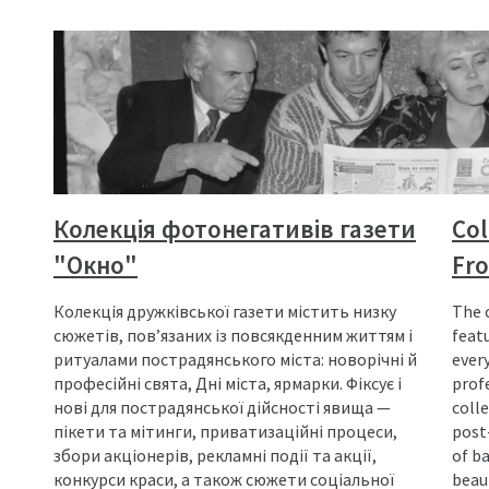
Колекція фотонегативів газети
Сol
"Окно"
Fr
Колекція дружківської газети містить низку
The 
сюжетів, пов’язаних із повсякденним життям і
featu
ритуалами пострадянського міста: новорічні й
every
професійні свята, Дні міста, ярмарки. Фіксує і
profe
нові для пострадянської дійсності явища —
coll
пікети та мітинги, приватизаційні процеси,
post
збори акціонерів, рекламні події та акції,
of b
конкурси краси, а також сюжети соціальної
beaut