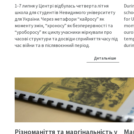
1-7 липня у Центрі відбулась четверта літня
Durin
школа для студентів Невидимого університету
schoo
для України. Через метафори “кайросу” як
for 
моменту змін, “хроносу” як безперервності та
mome
“уроборосу” як циклу учасники міркували про
ourob
часові структури та досвіди сприйняття часу під
temp
час війни та в післявоєнний період.
duri
Детальніше
Різноманіття та маргінальність у
Mar