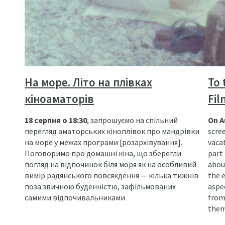
На море. Літо на плівках
To 
кіноаматорів
Fil
18 серпня о 18:30
, запрошуємо на спільний
On A
перегляд аматорських кіноплівок про мандрівки
scre
на море у межах програми [розархівування].
vacat
Поговоримо про домашні кіна, що зберегли
part 
погляд на відпочинок біля моря як на особливий
abou
вимір радянського повсякдення — кілька тижнів
the e
поза звичною буденністю, зафільмованих
aspe
самими відпочивальниками
from
them