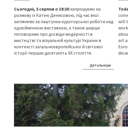
Сьогодні, 3 серпня о 18:30
запрошуємо на
Toda
розмову із Катею Денисовою, під час якої
conv
заглянемо за лаштунки кураторської роботи над
will 
однойменною виставкою, а також ширше
work 
поговоримо про досвіди модерності в
abou
мистецтві та візуальній культурі України в
art a
контексті загальноєвропейської й світової
Euro
історії перших десятиліть ХХ століття.
deca
Детальніше