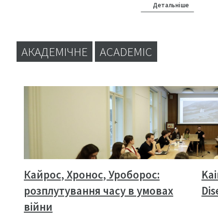
Детальніше
АКАДЕМІЧНЕ
ACADEMIC
Кайрос, Хронос, Уроборос:
Kai
розплутування часу в умовах
Dis
війни