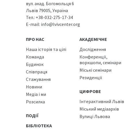
вул. акад. Богомольця 6
Львів 79005, Україна
Тел.:
+38-032-275-17-34
E-mail:
info@lvivcenter.org
ПРО НАС
АКАДЕМІЧНЕ
Наша історія та цілі
Дослідження
Команда
Конференції,
воркшопи, семінари
Будинок
Міські семінари
Співпраця
Резиденції
Стажування
Новини
ЦИФРОВЕ
Медіа і ми
Інтерактивний Львів
Розсилка
Міський медіаархів
ПОДІЇ
Вулиці Львова
БІБЛІОТЕКА