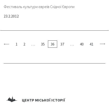
Фестиваль культури євреїв Східної Європи
23.2.2012
1
2
…
35
36
37
…
40
41
ЦЕНТР МІСЬКОЇ ІСТОРІЇ