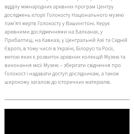
відділу міжнародних архівних програм Центру
досліджень історії Голокосту Національного музею
пам’яті жертв Голокосту у Вашингтоні. Керує
архівними дослідженнями на Балканах, у
Прибалтиці, на Кавказі, у Центральній Азії та Східній
Європі, в тому числі в Україні, Білорусі та Росії,
метою яких є розвиток архівних колекцій Музею та
виконання місії Музею – зберігати свідчення про
Голокост і надавати доступ дослідникам, а також
широкому загалові до історичних матеріалів.