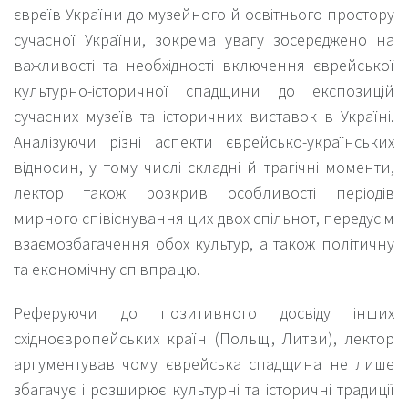
євреїв України до музейного й освітнього простору
сучасної України, зокрема увагу зосереджено на
важливості та необхідності включення єврейської
культурно-історичної спадщини до експозицій
сучасних музеїв та історичних виставок в Україні.
Аналізуючи різні аспекти єврейсько-українських
відносин, у тому числі складні й трагічні моменти,
лектор також розкрив особливості періодів
мирного співіснування цих двох спільнот, передусім
взаємозбагачення обох культур, а також політичну
та економічну співпрацю.
Реферуючи до позитивного досвіду інших
східноєвропейських країн (Польщі, Литви), лектор
аргументував чому єврейська спадщина не лише
збагачує і розширює культурні та історичні традиції