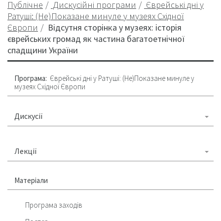
Публічне
Дискусійні програми
Єврейські дні у
Ратуші: (Не)Показане минуле у музеях Східної
Європи
Відсутня сторінка у музеях: історія
єврейських громад як частина багатоетнічної
спадщини України
Програма:
Єврейські дні у Ратуші: (Не)Показане минуле у
музеях Східної Європи
Дискусії
Лекції
Матеріали
Програма заходів