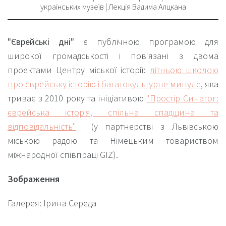
українських музеїв | Лекція Вадима Алцкана
"Єврейські
дні
"
є публічною програмою для
широкої громадськості і пов'язані з двома
проектами Центру міської історії:
літньою школою
про єврейську історію і багатокультурне минуле
,
яка
триває з 2010 року та ініціативою
"Простір Синагог:
єврейська історія, спільна спадщина та
відповідальність"
(у партнерстві з Львівською
міською радою та Німецьким товариством
міжнародної співпраці GIZ).
Зображення
Галерея: Ірина Середа