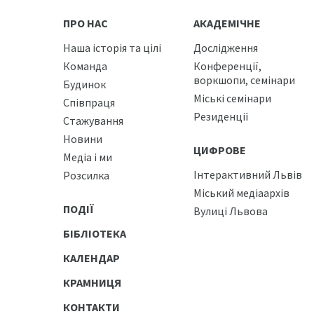
ПРО НАС
АКАДЕМІЧНЕ
Наша історія та цілі
Дослідження
Команда
Конференції,
воркшопи, семінари
Будинок
Міські семінари
Співпраця
Резиденції
Стажування
Новини
ЦИФРОВЕ
Медіа і ми
Інтерактивний Львів
Розсилка
Міський медіаархів
ПОДІЇ
Вулиці Львова
БІБЛІОТЕКА
КАЛЕНДАР
КРАМНИЦЯ
КОНТАКТИ