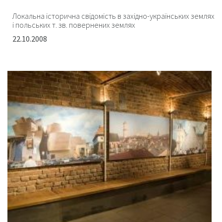
Локальна історична свідомість в західно-українських землях
і польських т. зв. повернених землях
22.10.2008