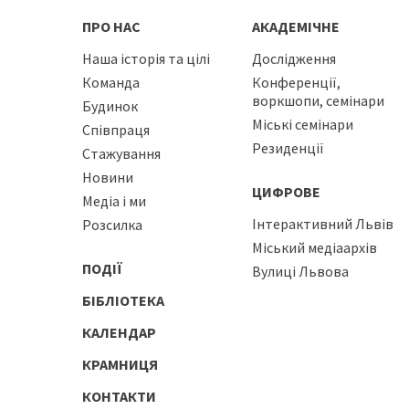
ПРО НАС
АКАДЕМІЧНЕ
Наша історія та цілі
Дослідження
Команда
Конференції,
воркшопи, семінари
Будинок
Міські семінари
Співпраця
Резиденції
Стажування
Новини
ЦИФРОВЕ
Медіа і ми
Інтерактивний Львів
Розсилка
Міський медіаархів
ПОДІЇ
Вулиці Львова
БІБЛІОТЕКА
КАЛЕНДАР
КРАМНИЦЯ
КОНТАКТИ