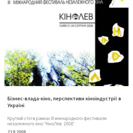
Бізнес-влада-кіно, перспективи кіноіндустрії в
Україні
Круглий стіл в рамках ІІІ міжнародного фестивалю
незалежного кіно "КіноЛев 2008"
23.8.2008