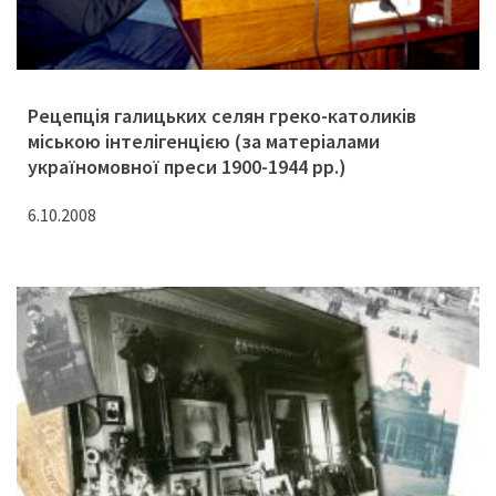
Рецепція галицьких селян греко-католиків
міською інтелігенцією (за матеріалами
україномовної преси 1900-1944 рр.)
6.10.2008