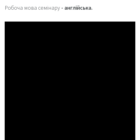
Робоча мова семінару
- англійська.