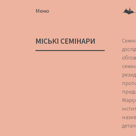
Меню
МІСЬКІ СЕМІНАРИ
Семін
дослі
обгов
семі
резид
проп
приді
Маріу
інсти
назив
детал