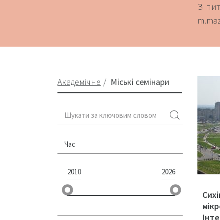
З пит
m.maz
Академічне
Міські семінари
Час
2010
2026
Сихі
мікр
Інте