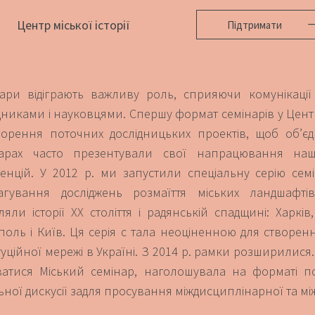
Центр міської історії
Підтримати
ари відіграють важливу роль, сприяючи комунікації
дниками і науковцями. Спершу формат семінарів у Центр
орення поточних дослідницьких проектів, щоб об’єдн
нарах часто презентували свої напрацювання наш
енцій. У 2012 р. ми запустили спеціальну серію семі
агування досліджень розмаїття міських ландшафті
ляли історії ХХ століття і радянській спадщині: Харкі
поль і Київ. Ця серія с тала неоціненною для створ
туційної мережі в Україні. З 2014 р. рамки розширилися.
атися Міський семінар, наголошувала на форматі по
ьної дискусії задля просування міждисциплінарної та між