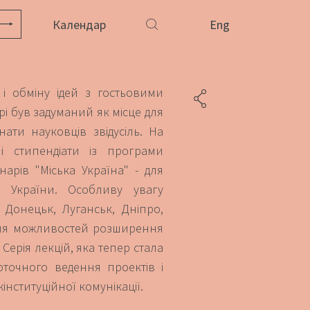
Календар
Eng
 і обміну ідей з гостьовими
і був задуманий як місце для
ати науковців звідусіль. На
і стипендіати із програми
нарів "Міська Україна" - для
в України. Особливу увагу
в, Донецьк, Луганськ, Дніпро,
ення можливостей розширення
 Серія лекцій, яка тепер стала
точного ведення проектів і
інституційної комунікації.