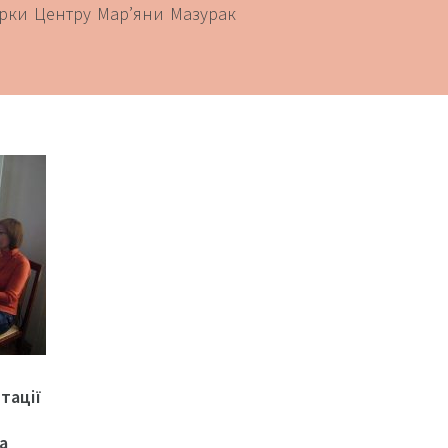
орки Центру Мар’яни Мазурак
тації
а