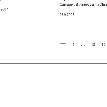
Самари, Вільнюса та Ль
.2007
26.9.2007
1
…
18
19