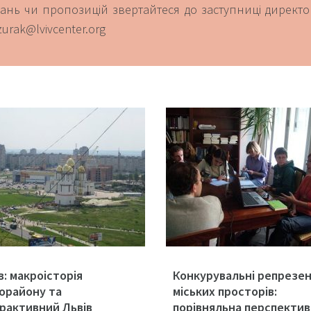
ань чи пропозицій звертайтеся до заступниці директ
urak@lvivcenter.org
в: макроісторія
Конкурувальні репрезен
орайону та
міських просторів:
рактивний Львів
порівняльна перспектив