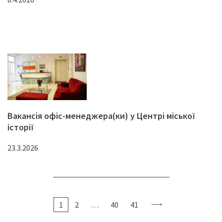
Вакансія офіс-менеджера(ки) у Центрі міської
історії
23.3.2026
1
2
…
40
41