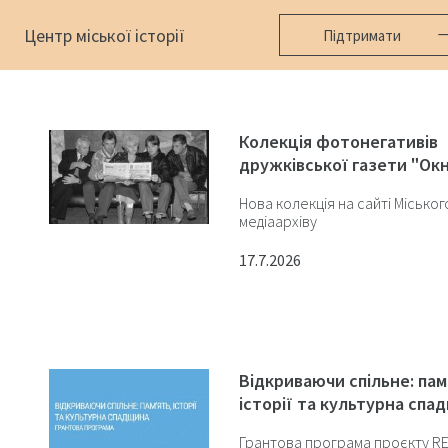
Центр міської історії
Підтримати
Колекція фотонегативів
дружківської газети "Ок
Нова колекція на сайті Міськог
медіаархіву
17.7.2026
Відкриваючи спільне: пам
історії та культурна спа
Грантова програма проєкту RE