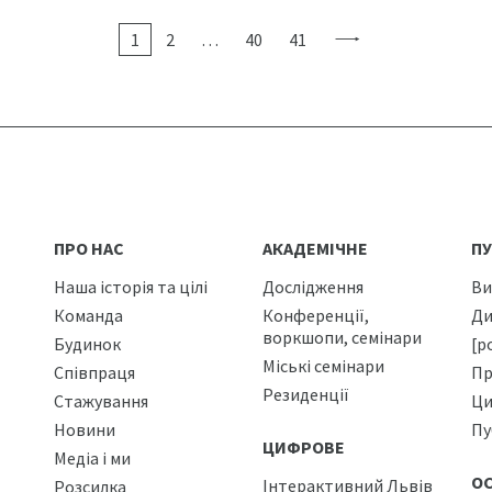
1
2
…
40
41
ПРО НАС
АКАДЕМІЧНЕ
ПУ
Наша історія та цілі
Дослідження
Ви
Команда
Конференції,
Ди
воркшопи, семінари
Будинок
[р
Міські семінари
Співпраця
Пр
Резиденції
Стажування
Ци
Новини
Пу
ЦИФРОВЕ
Медіа і ми
О
Інтерактивний Львів
Розсилка