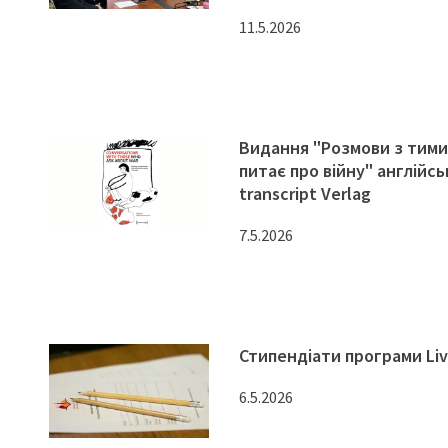
11.5.2026
Видання "Розмови з тими
питає про війну" англійс
transcript Verlag
7.5.2026
Стипендіати програми Liv
6.5.2026