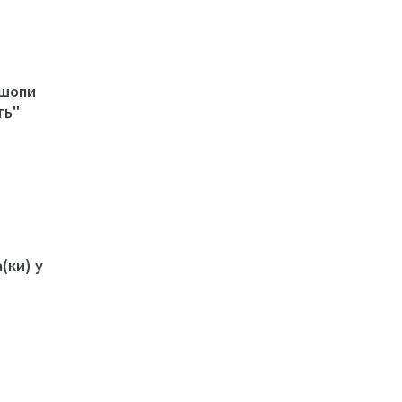
кшопи
ть"
(ки) у