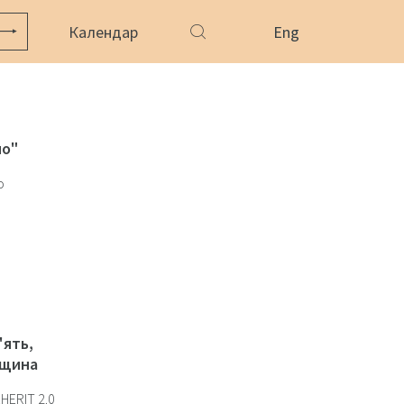
Календар
Eng
но"
о
'ять,
дщина
HERIT 2.0