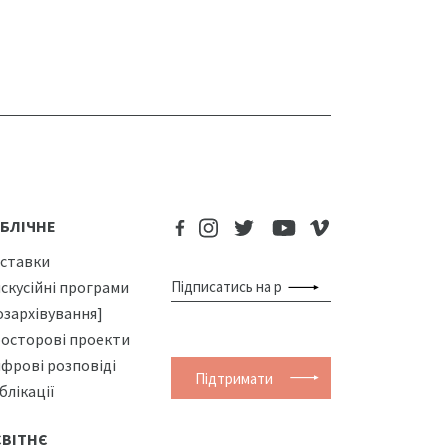
БЛІЧНЕ
ставки
скусійні програми
озархівування]
осторові проекти
фрові розповіді
Підтримати
блікації
СВІТНЄ