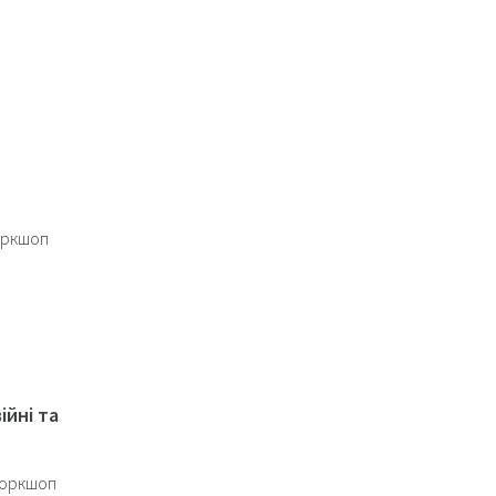
воркшоп
ійні та
 воркшоп