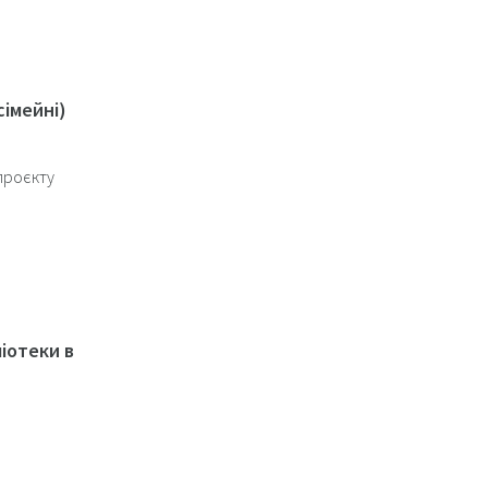
сімейні)
проєкту
ліотеки в