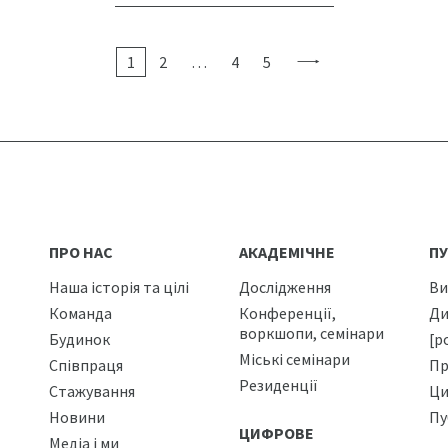
1
2
…
4
5
ПРО НАС
АКАДЕМІЧНЕ
ПУ
Наша історія та цілі
Дослідження
Ви
Команда
Конференції,
Ди
воркшопи, семінари
Будинок
[р
Міські семінари
Співпраця
Пр
Резиденції
Стажування
Ци
Новини
Пу
ЦИФРОВЕ
Медіа і ми