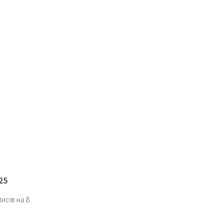
25
исів на 8