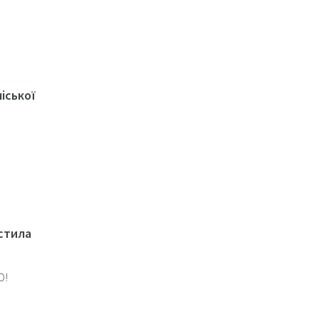
іської
стила
D!