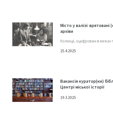
Місто у валізі: врятовані (
архіви
Колекції, оцифровані в межах 
25.4.2025
Вакансія куратор(ки) біб
Центрі міської історії
19.3.2025