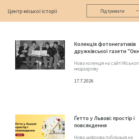
Центр міської історії
Підтримати
Колекція фотонегативів
дружківської газети "Ок
Нова колекція на сайті Міськог
медіаархіву
17.7.2026
Ґетто у Львові: простір і
повсякдення
Нова цифрова публікація на