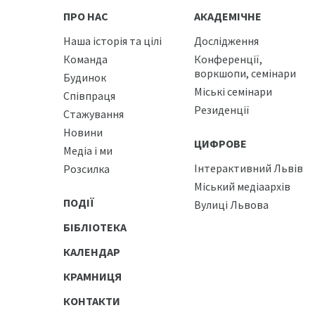
ПРО НАС
АКАДЕМІЧНЕ
Наша історія та цілі
Дослідження
Команда
Конференції,
воркшопи, семінари
Будинок
Міські семінари
Співпраця
Резиденції
Стажування
Новини
ЦИФРОВЕ
Медіа і ми
Інтерактивний Львів
Розсилка
Міський медіаархів
ПОДІЇ
Вулиці Львова
БІБЛІОТЕКА
КАЛЕНДАР
КРАМНИЦЯ
КОНТАКТИ