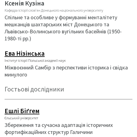
Ксенія Кузіна
Кафедра історії слов'ян Донецького національного університету
Спільне та особливе у формуванні менталітету
мешканців шахтарських міст Донецького та
Львівсько-Волинського вугільних басейнів (1950-
1980-ті рр.)
Ева Нізінська
Інститут історії Польської академії наук
Міжвоєнний Самбір з перспективи історика і свідка
минулого
Гостьові дослідники
Ешлі Біґгем
Єльський університет
Збереження та сучасна адаптація історичних
фортифікаційних структур Галичини