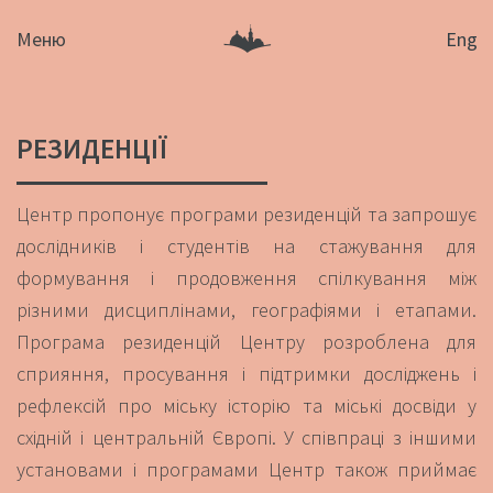
Меню
Eng
РЕЗИДЕНЦІЇ
Центр пропонує програми резиденцій та запрошує
дослідників і студентів на стажування для
формування і продовження спілкування між
різними дисциплінами, географіями і етапами.
Програма резиденцій Центру розроблена для
сприяння, просування і підтримки досліджень і
рефлексій про міську історію та міські досвіди у
східній і центральній Європі. У співпраці з іншими
установами і програмами Центр також приймає