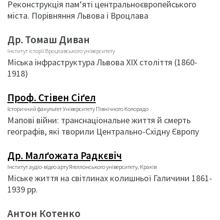
Реконструкція пам‘яті центральноєвропейського
міста. Порівняння Львова і Вроцлава
Др. Томаш Диван
Інститут історії Вроцлавського університету
Міська інфраструктура Львова XIX століття (1860-
1918)
Проф. Стівен Сіґел
Історичний факультет Університету Північного Колорадо
Мапові війни: транснаціональне життя й смерть
географів, які творили Центрально-Східну Європу
Др. Малґожата Радкєвіч
Інститут аудіо-відео арту Ягеллонського університету, Краків
Міське життя на світлинах колишньої Галичини 1861-
1939 рр.
Антон Котенко