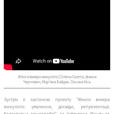
Жіночі виміри минулого | Олена Галета, Іванна
Черчович, Мар'яна Байдак, Оксана Кісь
Зустріч є частиною проєкту "Жіночі виміри
минулого: уявлення, досвіди, репрезентації.
Колективна монографія" за підтримки Фонду ім.