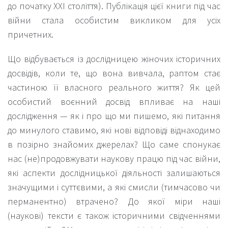
до початку XXI століття). Публікація цієї книги під час
війни стала особистим викликом для усіх
причетних.
Що відбувається із дослідницею жіночих історичних
досвідів, коли те, що вона вивчала, раптом стає
частиною її власного реального життя? Як цей
особистий воєнний досвід впливає на наші
дослідження — як і про що ми пишемо, які питання
до минулого ставимо, які нові відповіді віднаходимо
в позірно знайомих джерелах? Що саме спонукає
нас (не)продовжувати наукову працю під час війни,
які аспекти дослідницької діяльності залишаються
значущими і суттєвими, а які смисли (тимчасово чи
перманентно) втрачено? До якої міри наші
(наукові) тексти є також історичними свідченнями