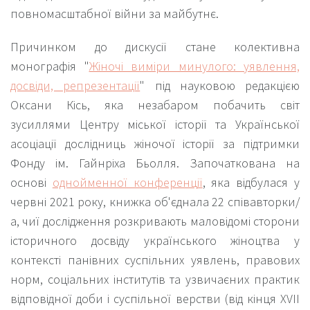
повномасштабної війни за майбутнє.
Причинком до дискусії стане колективна
монографія "
Жіночі виміри минулого: уявлення,
досвіди, репрезентації
" під науковою редакцією
Оксани Кісь, яка незабаром побачить світ
зусиллями Центру міської історії та Української
асоціації дослідниць жіночої історії за підтримки
Фонду ім. Гайнріха Бьолля. Започаткована на
основі
однойменної конференції
, яка відбулася у
червні 2021 року, книжка об'єднала 22 співавторки/
а, чиї дослідження розкривають маловідомі сторони
історичного досвіду українського жіноцтва у
контексті панівних суспільних уявлень, правових
норм, соціальних інститутів та узвичаєних практик
відповідної доби і суспільної верстви (від кінця XVII