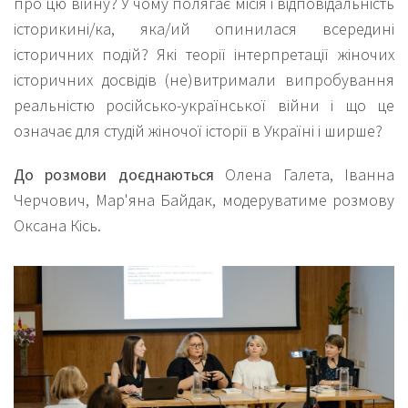
про цю війну? У чому полягає місія і відповідальність
історикині/ка, яка/ий опинилася всередині
історичних подій? Які теорії інтерпретації жіночих
історичних досвідів (не)витримали випробування
реальністю російсько-української війни і що це
означає для студій жіночої історії в Україні і ширше?
До розмови доєднаються
Олена Галета, Іванна
Черчович, Мар'яна Байдак, модеруватиме розмову
Оксана Кісь.