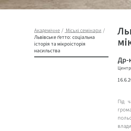
Ль
Академічне
Міські семінари
Львівське ґетто: соціальна
мі
історія та мікроісторія
насильства
Др-
Центр 
16.6.2
Під ч
грома
польс
влади