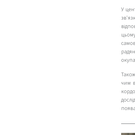
У цен
зв'яз
відпо
цьом
само
радян
окупа
Також
чим в
кордо
досл
поява