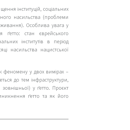
нищення інституцій, соціальних
льного насильства (проблеми
виживання). Особлива увага у
ня ґетто: стан єврейського
льних інститутів в період
сяці насильства нацистської
як феномену у двох вимірах –
еться до тем інфраструктури,
 зовнішньої) у ґетто. Проєкт
иникнення ґетто та як його