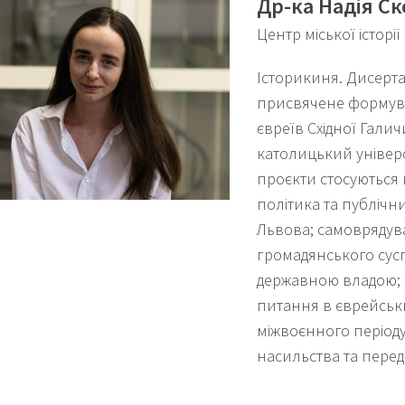
Др-ка Надія С
Центр міської історії
Історикиня. Дисерт
присвячене формува
євреїв Східної Гали
католицький універси
проєкти стосуються 
політика та публічн
Львова; самоврядув
громадянського суспі
державною владою; 
питання в єврейськ
міжвоєнного періоду
насильства та переді