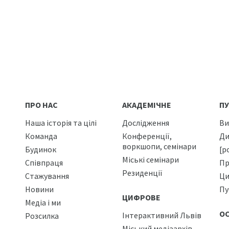
ПРО НАС
АКАДЕМІЧНЕ
ПУ
Наша історія та цілі
Дослідження
Ви
Команда
Конференції,
Ди
воркшопи, семінари
Будинок
[р
Міські семінари
Співпраця
Пр
Резиденції
Стажування
Ци
Новини
Пу
ЦИФРОВЕ
Медіа і ми
О
Інтерактивний Львів
Розсилка
Міський медіаархів