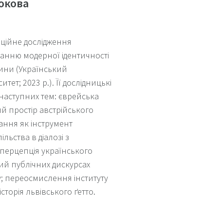
кокова
аційне дослідження
нню модерної ідентичності
чини (Український
тет; 2023 р.). Її дослідницькі
наступних тем: єврейська
ий простір австрійського
ання як інструмент
льства в діалозі з
перцепція українського
ий публічних дискурсах
; переосмислення інституту
сторія львівського ґетто.