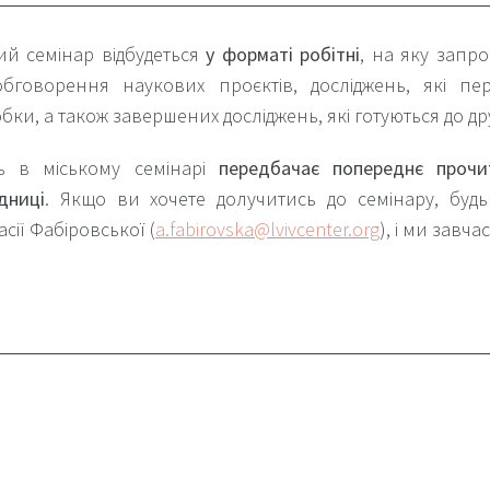
ий семінар відбудеться
у форматі робітні
, на яку запро
обговорення наукових проєктів, досліджень, які пе
бки, а також завершених досліджень, які готуються до др
ть в міському семінарі
передбачає попереднє прочи
дниці
. Якщо ви хочете долучитись до семінару, буд
асії Фабіровської (
a.fabirovska@lvivcenter.org
), і ми завч