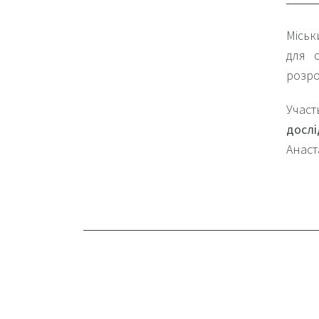
Міськ
для 
розро
Учас
дослі
Анаст