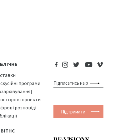
БЛІЧНЕ
ставки
скусійні програми
озархівування]
осторові проекти
фрові розповіді
Підтримати
блікації
СВІТНЄ