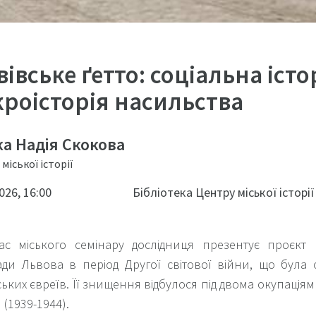
вівське ґетто: соціальна істо
кроісторія насильства
ка Надія Скокова
міської історії
026, 16:00
Бібліотека Центру міської історії
ас міського семінару дослідниця презентує проєкт 
ди Львова в період Другої світової війни, що була 
ьких євреїв. Її знищення відбулося під двома окупаціям
 (1939-1944).