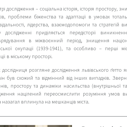
трі дослідження – соціальна історія, історія простору, з
ків, проблеми біженства та адаптації в умовах тота
відальності, лідерства, взаємодопомоги та стратегій 
у дослідженні приділяється передісторії виникнен
врядування в міжвоєнний період, знищення націона
ської окупації (1939-1941), та особливо – перші мі
ції в міському просторі.
 дослідниця розгляне дослідження львівського ґетто 
ін був схожий та відмінний від інших випадків. Зверн
нів, простору та динаміки насильства (внутрішньої та
ідження націлений переосмислити розуміння умов в
 назагал вплинула на мешканців міста.