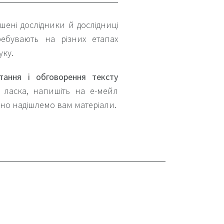
шені дослідники й дослідниці
ребувають на різних етапах
уку.
тання і обговорення тексту
ь ласка, напишіть на е-мейл
асно надішлемо вам матеріали.