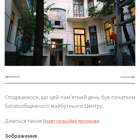
Сподіваємося, що цей пам'ятний день був початком
багатообіцяючого майбутнього Центру.
Дивіться також
Інавгураційні промови
Зображення