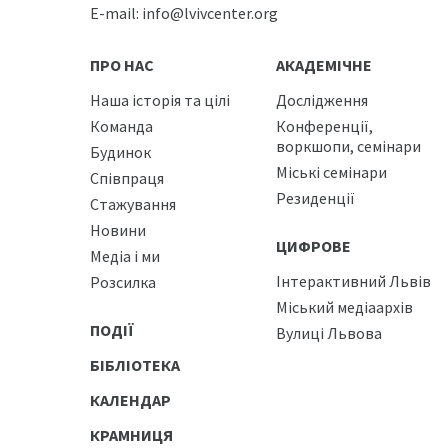
E-mail:
info@lvivcenter.org
ПРО НАС
АКАДЕМІЧНЕ
Наша історія та цілі
Дослідження
Команда
Конференції,
воркшопи, семінари
Будинок
Міські семінари
Співпраця
Резиденції
Стажування
Новини
ЦИФРОВЕ
Медіа і ми
Інтерактивний Львів
Розсилка
Міський медіаархів
ПОДІЇ
Вулиці Львова
БІБЛІОТЕКА
КАЛЕНДАР
КРАМНИЦЯ