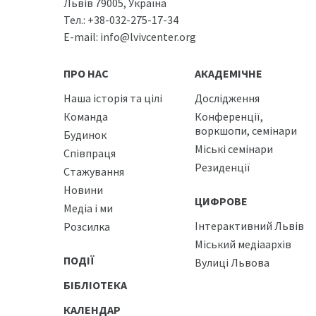
Львів 79005, Україна
Тел.:
+38-032-275-17-34
E-mail:
info@lvivcenter.org
ПРО НАС
АКАДЕМІЧНЕ
Наша історія та цілі
Дослідження
Команда
Конференції,
воркшопи, семінари
Будинок
Міські семінари
Співпраця
Резиденції
Стажування
Новини
ЦИФРОВЕ
Медіа і ми
Інтерактивний Львів
Розсилка
Міський медіаархів
ПОДІЇ
Вулиці Львова
БІБЛІОТЕКА
КАЛЕНДАР