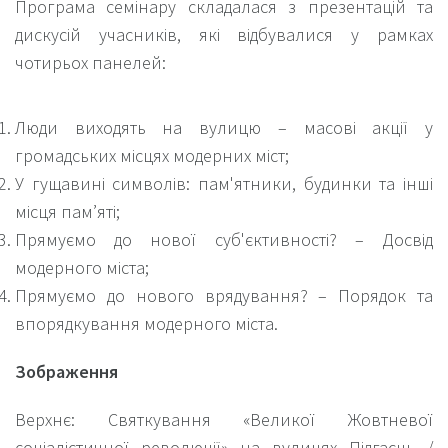
Програма семінару складалася з презентацій та
дискусій учасників, які відбувалися у рамках
чотирьох панелей:
Люди виходять на вулицю – масові акції у
громадських місцях модерних міст;
У гущавині символів: пам'ятники, будинки та інші
місця пам’яті;
Прямуємо до нової суб'єктивності? – Досвід
модерного міста;
Прямуємо до нового врядування? – Порядок та
впорядкування модерного міста.
Зображення
Верхнє:
Святкування «Великої Жовтневої
соціалістичної революції» на вулицях Підгаєць /