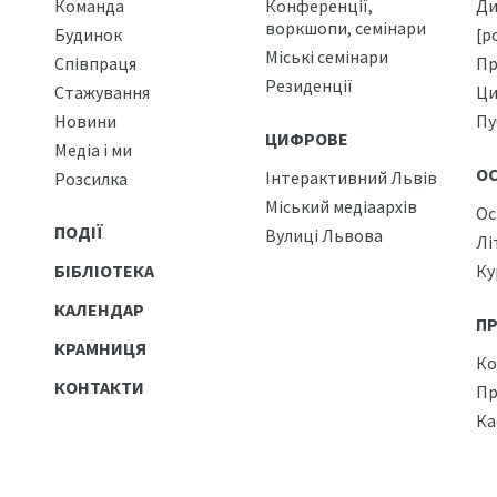
Команда
Конференції,
Ди
воркшопи, семінари
Будинок
[р
Міські семінари
Співпраця
Пр
Резиденції
Стажування
Ци
Новини
Пу
ЦИФРОВЕ
Медіа і ми
О
Інтерактивний Львів
Розсилка
Міський медіаархів
Ос
ПОДІЇ
Вулиці Львова
Лі
БІБЛІОТЕКА
Ку
КАЛЕНДАР
П
КРАМНИЦЯ
Ко
КОНТАКТИ
Пр
Ка