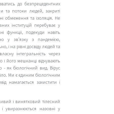
даватись до безпрецедентних
ни та потоки людей, закриті
ні обмеження та ізоляція. Не
вних інституцій перебуває у
і функції, подекуди навіть
но у зв’язку з пандемією,
о, і на рівні досвіду людей та
власну інтегральність через
о і його мешканці відчувають
 - як біологічний вид. Вірус
іло. Ми є єдиним біологічним
від намагається захистити і
обливий і винятковий тілесний
 і увиразнюється назовні у