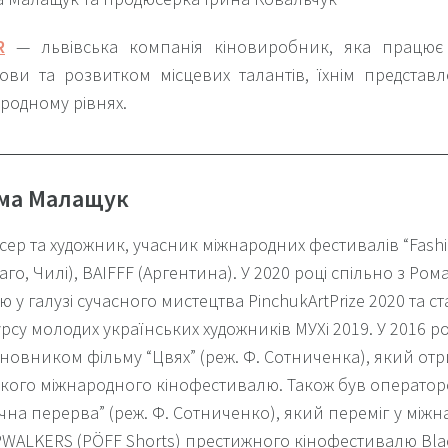
R
— львівська компанія кіновиробник, яка працює
ови та розвитком місцевих талантів, їхнім предста
родному рівнях.
ма Малащук
ер та художник, учасник міжнародних фестивалів “Fashio
іаго, Чилі), BAIFFF (Аргентина). У 2020 році спільно з 
ю у галузі сучасного мистецтва PinchukArtPrize 2020 та с
рсу молодих українських художників МУХі 2019. У 2016 р
новником фільму “Цвях” (реж. Ф. Сотниченка), який от
кого міжнародного кінофестивалю. Також був операто
ічна перерва” (реж. Ф. Сотниченко), який переміг у між
WALKERS (PÖFF Shorts) престижного кінофестивалю Black 