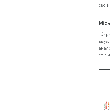
своїй
Місь
збира
візуа
аналі
спіль