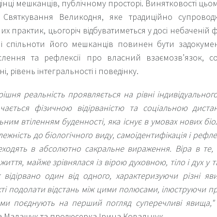
інці мешканців, публічному просторі. Винятковості цьом
ї. Святкування Великодня, яке традиційно супровод
них практик, цьогоріч відбуватиметься у досі небаченій ф
 і спільноти його мешканців повинен бути задокуме
лення та рефлексії про власний взаємозв’язок, сол
ні, рівень інтегральності і поведінку.
рішня реальність проявляється на рівні індивідуального
чається фізичною відірваністю та соціальною диста
ьним втіленням буденності, яка існує в умовах нових біол
лежність до біологічного виду, самоідентифікація і рефл
еходять в абсолютно сакральне вираження. Віра в те, 
життя, майже зрівнялася із вірою духовною, тіло і дух у т
 відірвано один від одного, характеризуючи різні я
ті подолати відстань між цими полюсами, ілюструючи пр
ми поєднують на перший погляд суперечливі явища,"
 Малащук та продюсерка Ірина Ковальчук