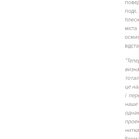
повед
поді
тілес
міста
осмис
відста
"Тепе
визна
тотал
це на
і пер
наше 
однак
проек
нитка
Ярема