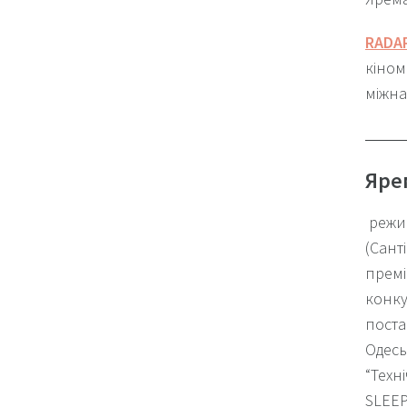
RADA
кіном
міжна
Яре
режис
(Сант
премі
конку
поста
Одесь
“Техн
SLEEP