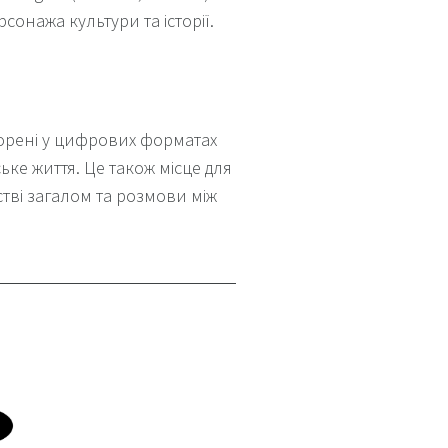
онажа культури та історії.
ворені у цифрових форматах
іське життя. Це також місце для
стві загалом та розмови між