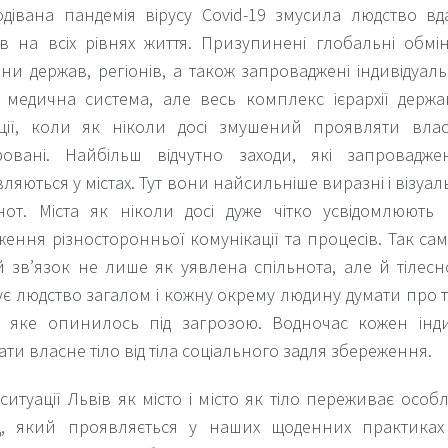
дівана пандемія вірусу Covid-19 змусила людство в
ів на всіх рівнях життя. Призупинені глобальні обмі
ни держав, регіонів, а також запроваджені індивідуаль
медична система, але весь комплекс ієрархії держа
ції, коли як ніколи досі змушений проявляти власн
фовані. Найбільш відчутно заходи, які запровадже
ляються у містах. Тут вони найсильніше виразні і візуальн
нот. Міста як ніколи досі дуже чітко усвідомлюють 
ення різносторонньої комунікації та процесів. Так сам
й зв’язок не лише як уявлена спільнота, але й тілесно
є людство загалом і кожну окрему людину думати про т
, яке опинилось під загрозою. Водночас кожен інди
вати власне тіло від тіла соціального задля збереження.
 ситуації Львів як місто і місто як тіло переживає ос
ід, який проявляється у наших щоденних практиках