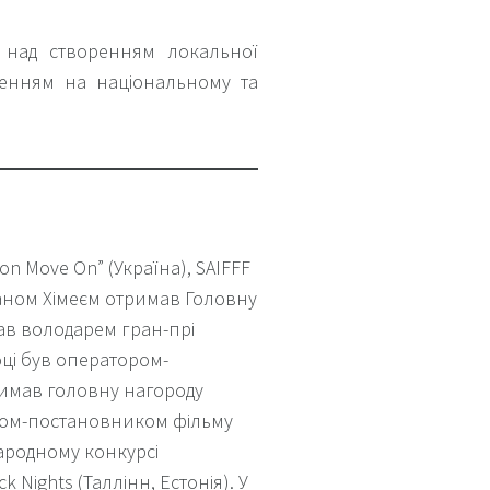
 над створенням локальної
вленням на національному та
n Move On” (Україна), SAIFFF
Романом Хімеєм отримав Головну
тав володарем гран-прі
оці був оператором-
римав головну нагороду
ром-постановником фільму
народному конкурсі
Nights (Таллінн, Естонія). У