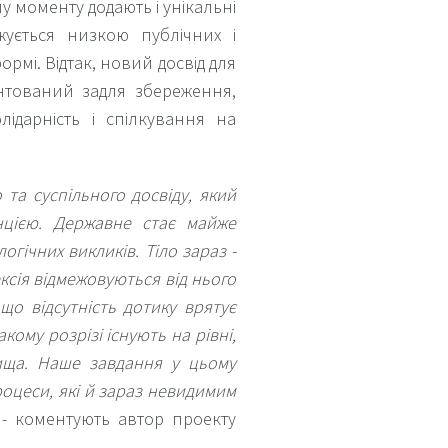
у моменту додають і унікальні
жується низкою публічних і
ормі. Відтак, новий досвід для
нтований задля збереження,
ідарність і спілкування на
 та суспільного досвіду, який
нцією. Державне стає майже
огічних викликів. Тіло зараз -
ексія відмежовуються від нього
що відсутність дотику врятує
акому розрізі існують на рівні,
вища. Наше завдання у цьому
оцеси, які й зараз невидимим
- коментують автор проекту