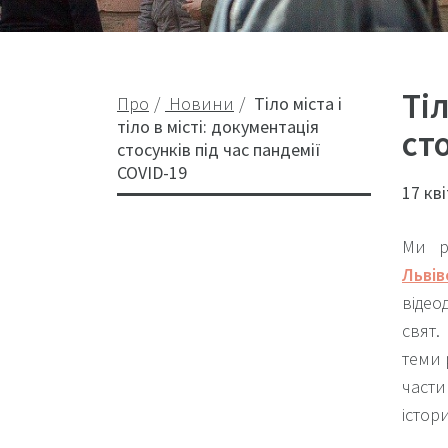
Тіл
Про
Новини
Тіло міста і
тіло в місті: документація
ст
стосунків під час пандемії
COVID-19
17 кв
Ми р
Льві
відео
свят.
теми 
части
істор