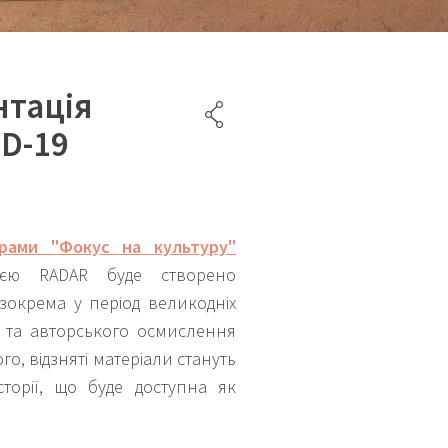
ентація
ID-19
рами "Фокус на культуру"
ією RADAR буде створено
 зокрема у період великодніх
у та авторського осмислення
, відзняті матеріали стануть
сторії, що буде доступна як