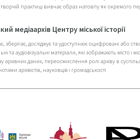
 творчій практиці вивчає образ натовпу як окремого перс
кий медіаархів Центру міської історії
є, зберігає, досліджує та удоступнює оцифровані або ст
льні та аудіовізуальні матеріали, які зображають місто і м
зу архівних даних, переосмислення ролі архіву в суспіль
нотами архівістів, науковців і громадськості