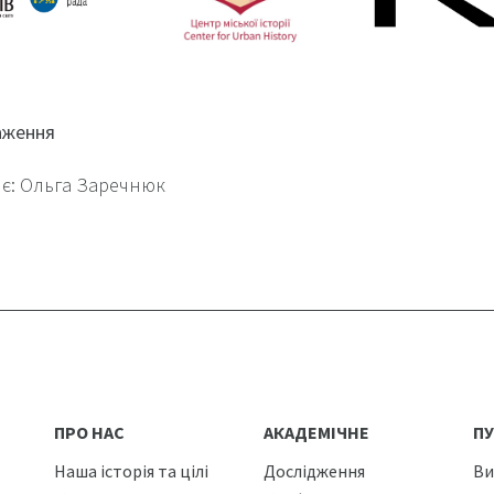
аження
є: Ольга Заречнюк
ПРО НАС
АКАДЕМІЧНЕ
ПУ
Наша історія та цілі
Дослідження
Ви