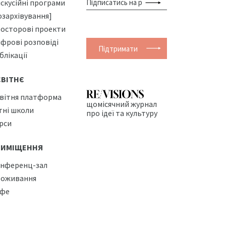
скусійні програми
озархівування]
осторові проекти
фрові розповіді
Підтримати
блікації
СВІТНЄ
вітня платформа
щомісячний журнал
тні школи
про ідеї та культуру
рси
РИМІЩЕННЯ
нференц-зал
оживання
фе