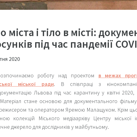
о міста і тіло в місті: докум
осунків під час пандемії COV
ітня 2020
озпочинаємо роботу над проектом
в межах прог
вської міської ради
. В співпраці з кінокомпан
документацію Львова під час карантину у квітні 2020,
 Матеріал стане основою для документального фільм
режисером та оператором Яремою Малащуком. Крім цього
ною колекцій Міського медіаархіву Центру міської і
ичне джерело для дослідників у майбутньому.