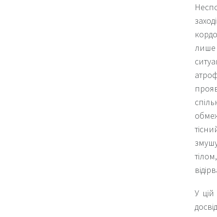
Неспо
заход
кордо
лише 
ситуа
атро
прояв
спіль
обмеж
тісни
змушу
тілом
відір
У цій
досв