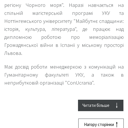
регіону Чорного моря". Наразі навчається на
спільній магістерській програмі УКУ та
Ноттінгемського університету "Майбутнє спадщини:
історія, культура, література", де працює над
дипломною роботою про меморіалізацію
Громадянської війни в Іспанії у міському просторі
Львова.
Має досвід роботи менеджеркою з комунікацій на
Гуманітарному факультеті УКУ, а також в
неприбутковій організації "ConUcrania".
Сфера дослідницьких інтересів: міський простір,
усна історія, історична спадщина та політики
Читати більше
пам'яті.
Нагору сторінки
У Центрі міської історії долучається до організації