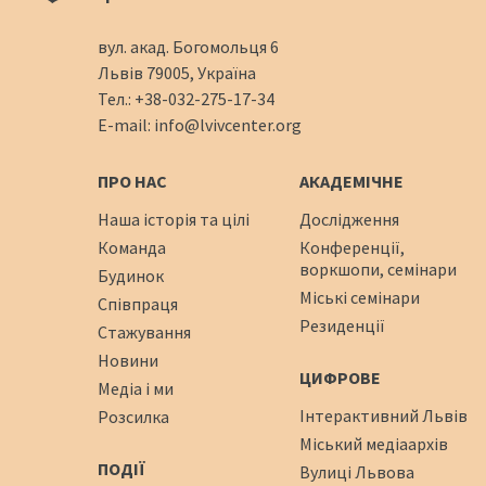
вул. акад. Богомольця 6
Львів 79005, Україна
Тел.:
+38-032-275-17-34
E-mail:
info@lvivcenter.org
ПРО НАС
АКАДЕМІЧНЕ
Наша історія та цілі
Дослідження
Команда
Конференції,
воркшопи, семінари
Будинок
Міські семінари
Співпраця
Резиденції
Стажування
Новини
ЦИФРОВЕ
Медіа і ми
Інтерактивний Львів
Розсилка
Міський медіаархів
ПОДІЇ
Вулиці Львова