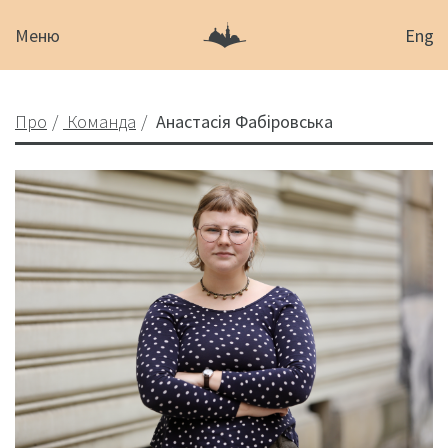
Меню
Eng
Про
Команда
Анастасія Фабіровська