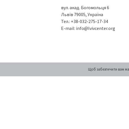
вул. акад. Богомольця 6
Львів 79005, Україна
Тел.:
+38-032-275-17-34
E-mail:
info@lvivcenter.org
Щоб забезпечити вам ма