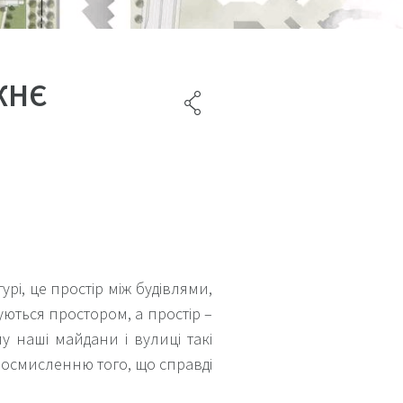
ВЖНЄ
урі, це простір між будівлями,
нуються простором, а простір –
у наші майдани і вулиці такі
еосмисленню того, що справді