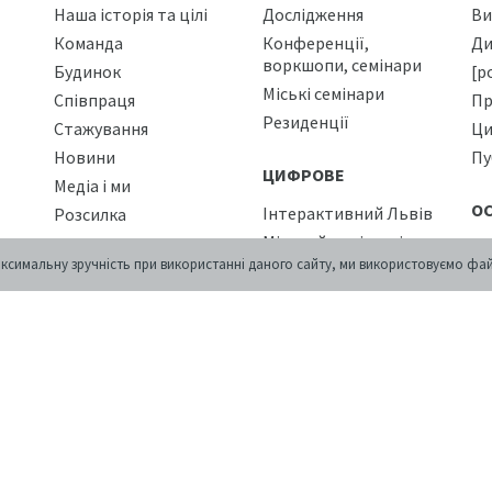
Наша історія та цілі
Дослідження
Ви
Команда
Конференції,
Ди
воркшопи, семінари
Будинок
[р
Міські семінари
Співпраця
Пр
Резиденції
Стажування
Ци
Новини
Пу
ЦИФРОВЕ
Медіа і ми
О
Інтерактивний Львів
Розсилка
Міський медіаархів
Ос
ксимальну зручність при використанні даного сайту, ми використовуємо фай
ПОДІЇ
Вулиці Львова
Лі
БІБЛІОТЕКА
Ку
КАЛЕНДАР
П
КРАМНИЦЯ
Ко
КОНТАКТИ
Пр
Ка