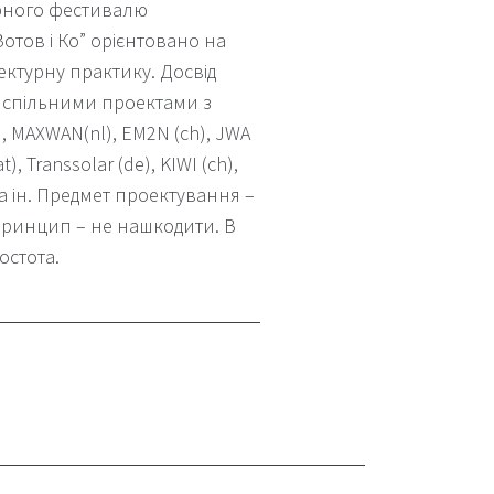
урного фестивалю
отов і Ко” орієнтовано на
тектурну практику.
Досвід
д спільними проектами з
, MAXWAN(nl), EM2N (ch), JWA
at), Transsolar (de), KIWI (ch),
 ін.
Предмет проектування –
ринцип – не нашкодити.
В
остота.