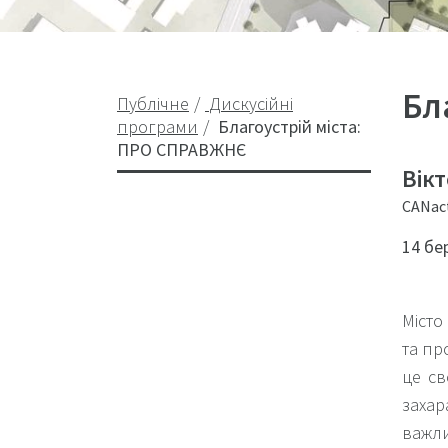
Бл
Публічне
Дискусійні
програми
Благоустрій міста:
ПРО СПРАВЖНЄ
Вік
CANac
14 бе
Місто
та пр
це св
захар
важли