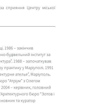
за сприяння Центру міської
і.
1986 – закінчив
но-будівельний інститут за
ктура”.
1988 – започаткував
у практику у Маріуполі.
1991
ектурне ателье”, Маріуполь.
юро “Атріум” з Олегом
 2004 – керівник, головний
“Архітектурного бюро “Зотов і
асновник та куратор