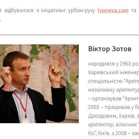
я відбувалася з ініціативи урбан-руху
lypneva.com
та 
.
Віктор Зотов
народився у 1963 роц
Харківський інженер
спеціальністю “Архіте
незалежну архітектур
– організував “Архит
2003 – працював у б
Дроздовим, Харків.
з
архітектор, власник 
Ко”, Київ.
з 2008 – з