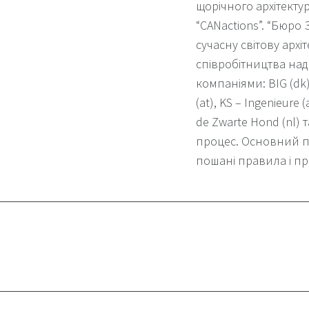
щорічного архітект
“CANactions”.
“Бюро З
сучасну світову архі
співробітництва на
компаніями: BIG (dk)
(at), KS – Ingenieure (
de Zwarte Hond (nl) та
процес.
Основний п
пошані правила і пр