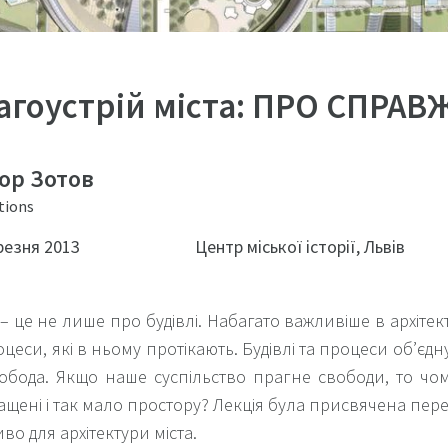
агоустрій міста: ПРО СПРА
тор Зотов
tions
резня 2013
Центр міської історії, Львів
 – це не лише про будівлі. Набагато важливіше в архітект
оцеси, які в ньому протікають. Будівлі та процеси об’єд
обода. Якщо наше суспільство прагне свободи, то чом
ащені і так мало простору? Лекція була присвячена пер
во для архітектури міста.