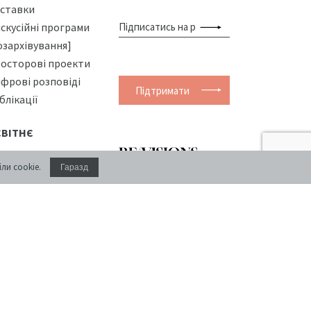
ставки
скусійні програми
озархівування]
осторові проекти
фрові розповіді
Підтримати
блікації
СВІТНЄ
вітня платформа
щомісячний журнал
ли cookie.
Гаразд
тні школи
про ідеї та культуру
рси
РИМІЩЕННЯ
нференц-зал
оживання
фе