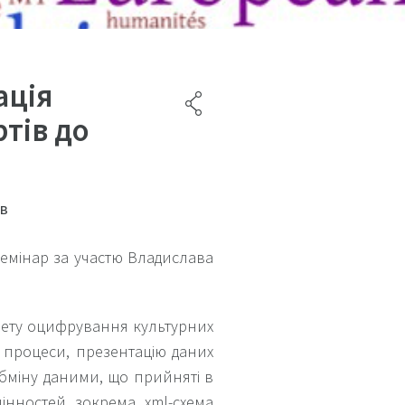
ація
ртів до
ів
 семінар за участю Владислава
мету оцифрування культурних
і процеси, презентацію даних
бміну даними, що прийняті в
інностей, зокрема, xml-схема