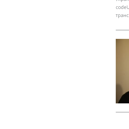
codeU
транс