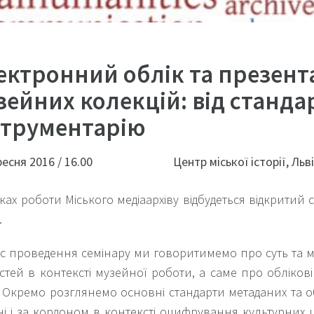
ектронний облік та презент
зейних колекцій: від станда
струментарію
ресня 2016 / 16.00
Центр міської історії, Льв
ках роботи Міського медіаархіву відбудеться відкритий
.
ас проведення семінару ми говоритимемо про суть та 
стей в контексті музейної роботи, а саме про обліков
 Окремо розглянемо основні стандарти метаданих та о
ні і за кордоном в контексті оцифрування культурних ц