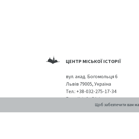
ЦЕНТР МІСЬКОЇ ІСТОРІЇ
вул. акад. Богомольця 6
Львів 79005, Україна
Тел.:
+38-032-275-17-34
E-mail:
info@lvivcenter.org
Щоб забезпечити вам ма