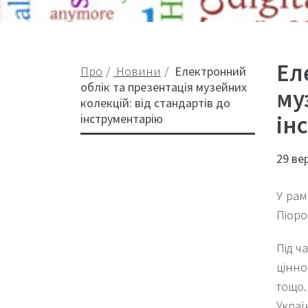
Ел
Про
Новини
Електронний
облік та презентація музейних
му
колекцій: від стандартів до
ін
інструментарію
29 ве
У рам
Піоро
Під ч
цінно
тощо.
Украї