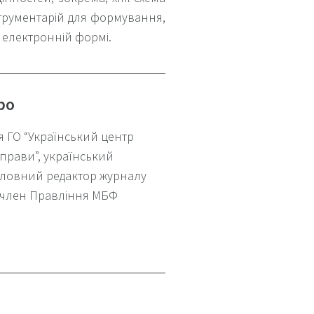
струментарій для формування,
 електронній формі.
ро
я ГО “Український центр
прави”, український
головний редактор журналу
, член Правління МБФ