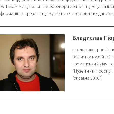
A. Також ми детальніше обговоримо нові підходи та ін
формації та презентації музейних чи історичних даних в
Владислав Піо
є головою правлінн
розвитку музейної с
громадський діяч, 
“Музейний простір”
“Україна 3000”.