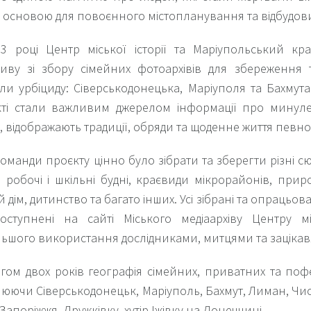
 основою для повоєнного містопланування та відбудов
23 році Центр міської історії та Маріупольський к
ативу зі збору сімейних фотоархівів для збереження 
ли урбіциду: Сіверськодонецька, Маріуполя та Бахмута
ті стали важливим джерелом інформації про минуле,
ії, відображають традиції, обряди та щоденне життя певног
оманди проєкту цінно було зібрати та зберегти різні с
, робочі і шкільні будні, краєвиди мікрорайонів, природ
й дім, дитинство та багато інших. Усі зібрані та опрацьов
оступнені на сайті Міського медіаархіву Центру мі
ьшого використання дослідниками, митцями та заціка
гом двох років географія сімейних, приватних та поф
юючи Сіверськодонецьк, Маріуполь, Бахмут, Лиман, Чис
 Запоріжжя, Дружківку, хутір Іжівку на Донеччині.