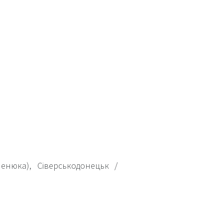
енюка), Сіверськодонецьк /