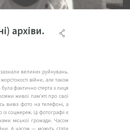
ні) архіви.
л зазнали великих руйнувань.
жорстокості війни, але також
— була фактично стерта з лиця
носіями живої пам'яті про свої
сь вивіз фото на телефоні, а
із соцмереж. Ці фотографії є
енами міської громади. Часом
йни. А часом — можуть стати