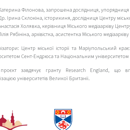
Катерина Філонова, запрошена дослідниця, упорядниця м
Др. Ірина Склокіна, історикиня, дослідниця Центру міської
Анастасія Холявка, керівниця Міського медіаархіву Центру 
Лілія Рябініна, архівістка, асистентка Міського медіаархіву 
ізатори: Центр міської історії та Маріупольський кра
рситетом Сент-Ендрюса та Національним університетом "
проєкт завдячує гранту Research England, що вп
ізацією університетів Великої Британії.