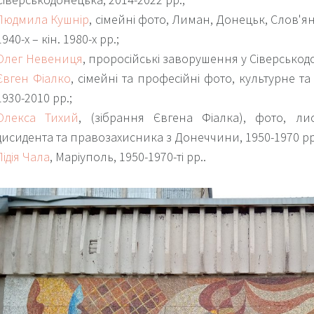
Людмила Кушнір
, сімейні фото, Лиман, Донецьк, Слов'ян
1940-х – кін. 1980-х рр.;
Олег Невениця
, проросійські заворушення у Сіверськод
Євген Фіалко
, сімейні та професійні фото, культурне т
1930-2010 рр.;
Олекса Тихий
, (зібрання Євгена Фіалка), фото, ли
дисидента та правозахисника з Донеччини, 1950-1970 рр
Лідія Чала
, Маріуполь, 1950-1970-ті рр..