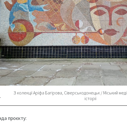
З колекції Аріфа Багірова, Сіверськодонецьк / Міський меді
історії
да проєкту: