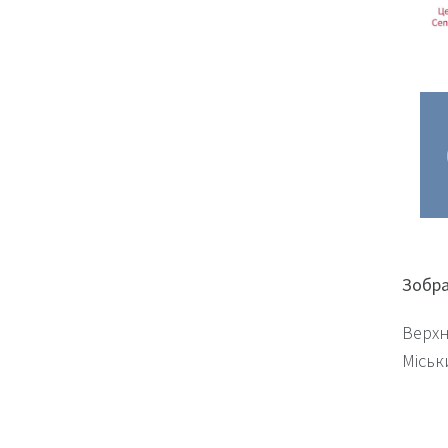
Зобр
Верх
Міськ