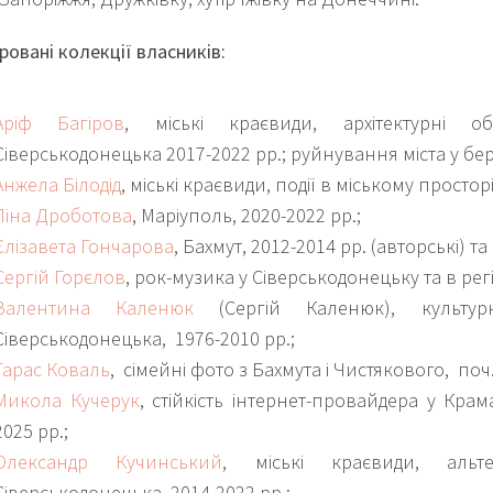
овані колекції власників:
Аріф Багіров
, міські краєвиди, архітектурні об
Сіверськодонецька 2017-2022 рр.; руйнування міста у берез
Анжела Білодід
, міські краєвиди, події в міському простор
Ліна Дроботова
, Маріуполь, 2020-2022 рр.;
Єлізавета Гончарова
, Бахмут, 2012-2014 рр. (авторські) та
Сергій Горєлов
, рок-музика у Сіверськодонецьку та в регі
Валентина Каленюк
(Сергій Каленюк), культур
Сіверськодонецька, 1976-2010 рр.;
Тарас Коваль
, сімейні фото з Бахмута і Чистякового, поч.
Микола Кучерук
, стійкість інтернет-провайдера у Крам
2025 рр.;
Олександр Кучинський
, міські краєвиди, альте
Сіверськодонецька, 2014-2022 рр.;