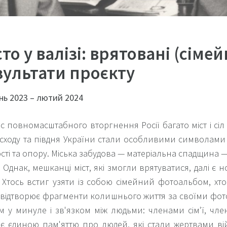
то у валізі: врятовані (сімей
зультати проєкту
нь 2023 – лютий 2024
ас повномасштабного вторгнення Росії багато міст і сі
 сходу та півдня України стали особливими символами 
ості та опору. Міська забудова — матеріальна спадщина 
. Однак, мешканці міст, які змогли врятуватися, далі є 
. Хтось встиг узяти із собою сімейний фотоальбом, хто
 відтворює фрагменти колишнього життя за своїми фото 
м у минуле і зв'язком між людьми: членами сім'ї, чл
є єдиною пам'яттю про людей, які стали жертвами ві