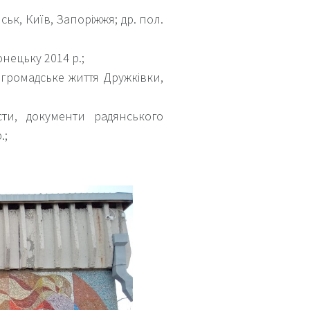
ськ, Київ, Запоріжжя; др. пол.
онецьку 2014 р.;
а громадське життя Дружківки,
сти, документи радянського
.;