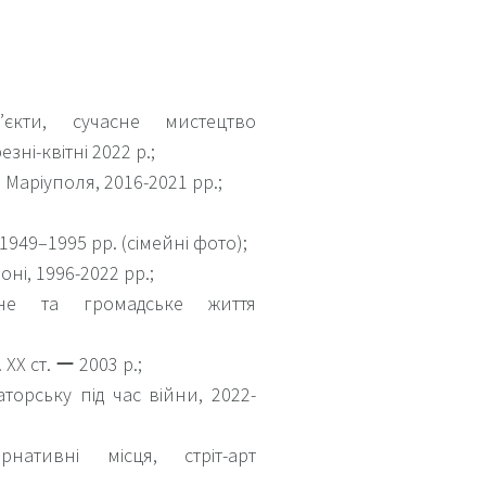
’єкти, сучасне мистецтво
ні-квітні 2022 р.;
і Маріуполя, 2016-2021 рр.;
 1949–1995 рр. (сімейні фото);
оні, 1996-2022 рр.;
не та громадське життя
 XX ст. ー 2003 р.;
аторську під час війни, 2022-
рнативні місця, стріт-арт