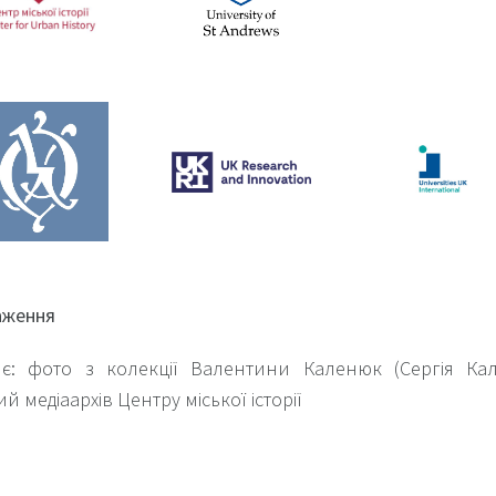
аження
нє: фото з колекції Валентини Каленюк (Сергія Кал
ий медіаархів Центру міської історії