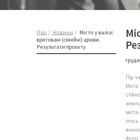
Міс
Про
Новини
Місто у валізі:
врятовані (сімейні) архіви.
Ре
Результати проєкту
груде
Під ч
Міста
стійк
землі
міста
хтось
вікно
фото 