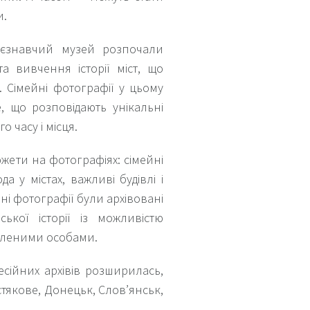
и.
раєзнавчий музей розпочали
та вивчення історії міст, що
. Сімейні фотографії у цьому
 що розповідають унікальні
о часу і місця.
южети на фотографіях: сімейні
а у містах, важливі будівлі і
ані фотографії були архівовані
ської історії із можливістю
вленими особами.
есійних архівів розширилась,
тякове, Донецьк, Слов’янськ,