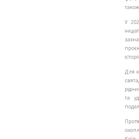
також
У 20
ініці
зазна
проєк
істор
Для к
свята
рідни
та уд
подал
Протя
охопл
Київ,