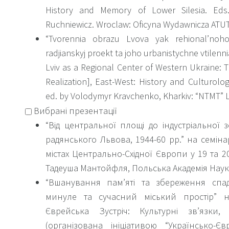
History and Memory of Lower Silesia. Eds.
Ruchniewicz. Wroclaw: Oficyna Wydawnicza ATUT.
“Tvorennia obrazu Lvova yak rehional’noho 
radjianskyj proekt ta joho urbanistychne vtilenn
Lviv as a Regional Center of Western Ukraine: T
Realization], East-West: History and Culturology
ed. by Volodymyr Kravchenko, Kharkiv: “NTMT” Lt
Вибрані презентації
“Від центральної площі до індустріальної
радянського Львова, 1944-60 рр.” на семіна
містах Центрально-Східної Європи у 19 та 20 с
Тадеуша Мантойфля, Польська Академія Наук
“Вшанування пам’яті та збереження спа
минуле та сучасний міський простір” на
Єврейська Зустріч: Культурні зв’язки, 
(організована ініціативою “Українсько-Є