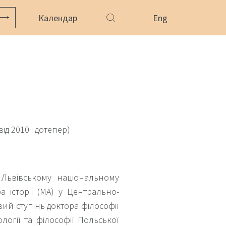
Календар
Eng
ід 2010 і дотепер)
у Львівському національному
ра історії (MA) у Центрально-
вий ступінь доктора філософії
іології та філософії Польської