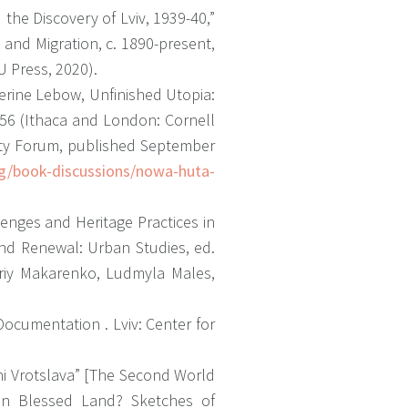
 the Discovery of Lviv, 1939-40,”
 у радянській Україні, в тому
y and Migration, c. 1890-present,
єзнавчих музеїв. Інший проєкт
U Press, 2020).
ючених до складу Радянського
erine Lebow, Unfinished Utopia:
труктурних проєктах в країнах
-56 (Ithaca and London: Cornell
них та професійних життєвих
ity Forum, published September
g/book-discussions/nowa-huta-
рія. Курувала виставкові та
lenges and Heritage Practices in
темами та переосмисленням
and Renewal: Urban Studies, ed.
driy Makarenko, Ludmyla Males,
країнському католицькому
иєво-Могилянська академія",
Documentation . Lviv: Center for
м Шумиловичем) в УКУ. У 2010-
вко) серії літніх шкіл про
hi Vrotslava” [The Second World
ї.
in Blessed Land? Sketches of