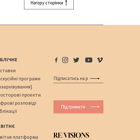
Нагору сторінки
БЛІЧНЕ
ставки
скусійні програми
озархівування]
осторові проекти
фрові розповіді
Підтримати
блікації
СВІТНЄ
вітня платформа