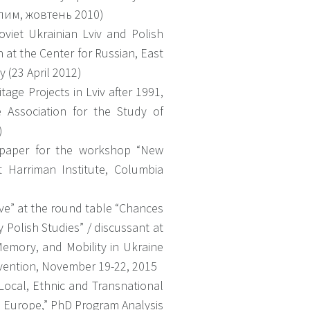
лим, жовтень 2010)
oviet Ukrainian Lviv and Polish
at the Center for Russian, East
 (23 April 2012)
age Projects in Lviv after 1991,
 Association for the Study of
)
,” paper for the workshop “New
t Harriman Institute, Columbia
ve” at the round table “Chances
y Polish Studies” / discussant at
 Memory, and Mobility in Ukraine
ention, November 19-22, 2015
 Local, Ethnic and Transnational
rn Europe,” PhD Program Analysis