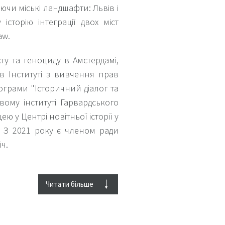
яючи міські ландшафти: Львів і
історію інтеграції двох міст
aw.
ту та геноциду в Амстердамі,
 в Інституті з вивчення прав
ограми "Історичний діалог та
вому інституті Гарвардського
ю у Центрі новітньої історії у
. З 2021 року є членом ради
ч.
після зміни кордонів, практик
ах. Готує до друку книжку про
Читати більше
ський проєкт та державу під
stwar Lviv and the Power of
ються двох тем: управлінських