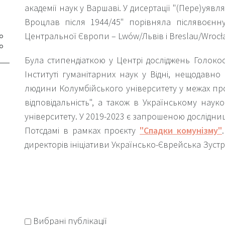
академії наук у Варшаві. У дисертації "(Пере)уявл
Вроцлав після 1944/45" порівняла післявоєнну 
Центральної Європи – Lwów/Львів і Breslau/Wrocł
Була стипендіаткою у Центрі досліджень Голокос
Інституті гуманітарних наук у Відні, нещодавно
людини Колумбійського університету у межах пр
відповідальність", а також в Українському науко
університету. У 2019-2023 є запрошеною досліднице
Потсдамі в рамках проєкту
"Спадки комунізму"
директорів ініціативи Українсько-Єврейська Зустрі
Коло зацікавлень включає повоєнну історію міст 
спадщини і містопланування у соціалістичних міст
інтеграцію міського простору Львова у радян
робочою назвою "New Lives in Old Cities: Po
Вибрані публікації
Accommodation." Нові дослідницькі проєкти стосу