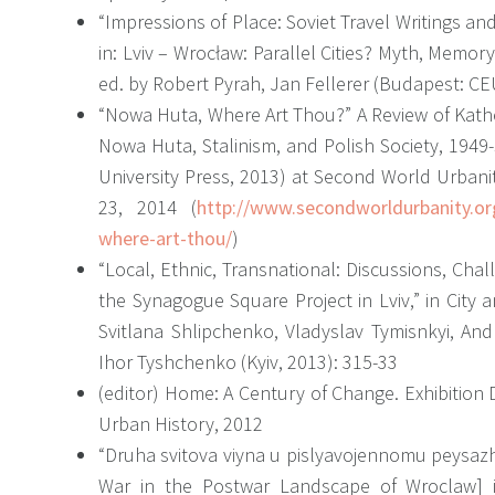
“Impressions of Place: Soviet Travel Writings and
практик та інфраструктури "локального повороту"
in: Lviv – Wrocław: Parallel Cities? Myth, Memor
числі видання "Історії міста та сіл УРСР" та кра
ed. by Robert Pyrah, Jan Fellerer (Budapest: CE
сфокусований на спеціалістах з територій, вкл
“Nowa Huta, Where Art Thou?” A Review of Kath
Союзу після 1945 року та на їхній роботі у інфрас
Nowa Huta, Stalinism, and Polish Society, 1949
Африки та Азії, в тому на їхніх індивідуаль
University Press, 2013) at Second World Urban
траєкторіях після участі в цих проєктах.
23, 2014 (
http://www.secondworldurbanity.or
where-art-thou/
)
Ще один напрямок її роботи – це публічна істо
“Local, Ethnic, Transnational: Discussions, Chal
освітні проєкти, пов’язані з історичними 
the Synagogue Square Project in Lviv,” in City 
минулого, зокрема у публічному просторі міста.
Svitlana Shlipchenko, Vladyslav Tymisnkyi, An
Викладала курси про публічну історію в У
Ihor Tyshchenko (Kyiv, 2013): 315-33
університеті та Національному університеті "К
(editor) Home: A Century of Change. Exhibition 
курс "Міста та культура у містах" (з Др. Богдано
Urban History, 2012
2017 була співкураторкою (з Др. Іриною Маце
“Druha svitova viyna u pislyavojennomu peysaz
єврейську історію та культуру у Центрі міської історі
War in the Postwar Landscape of Wroclaw] 