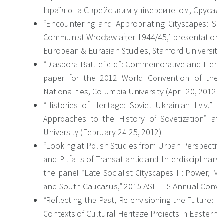
Ізраїлю та Єврейським університетом, Єруса
“Encountering and Appropriating Cityscapes: S
Communist Wrocław after 1944/45,” presentation 
European & Eurasian Studies, Stanford University
“Diaspora Battlefield”: Commemorative and Herit
paper for the 2012 World Convention of the
Nationalities, Columbia University (April 20, 2012
“Histories of Heritage: Soviet Ukrainian Lviv
Approaches to the History of Sovetization” a
University (February 24-25, 2012)
“Looking at Polish Studies from Urban Perspecti
and Pitfalls of Transatlantic and Interdisciplinar
the panel “Late Socialist Cityscapes II: Power,
and South Caucasus,” 2015 ASEEES Annual Conv
“Reflecting the Past, Re-envisioning the Future:
Contexts of Cultural Heritage Projects in Easte