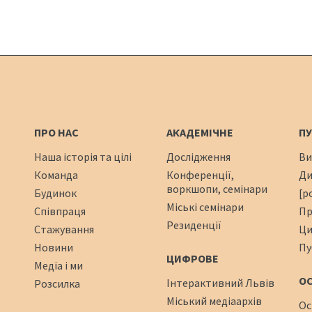
ПРО НАС
АКАДЕМІЧНЕ
ПУ
Наша історія та цілі
Дослідження
Ви
Команда
Конференції,
Ди
воркшопи, семінари
Будинок
[р
Міські семінари
Співпраця
Пр
Резиденції
Стажування
Ци
Новини
Пу
ЦИФРОВЕ
Медіа і ми
О
Інтерактивний Львів
Розсилка
Міський медіаархів
Ос