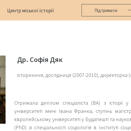
Центр міської історії
Підтримати
Др. Софія Дяк
історикиня, дослідниця (2007-2010), директорка (в
Отримала диплом спеціаліста (ВА) з історії 
університеті імені Івана Франка, ступінь магіст
європейському університеті у Будапешті та науко
(PhD) зі спеціальності соціологія в Інституті соц