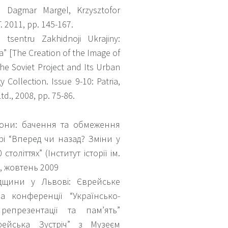
 Dagmar Margel, Krzysztofor
 2011, pp. 145-167.
tsentru Zakhidnoji Ukrajiny:
ia” [The Creation of the Image of
he Soviet Project and Its Urban
 Collection. Issue 9-10: Patria,
d., 2008, pp. 75-86.
 зони: бачення та обмеження
рі “Вперед чи назад? Зміни у
толіттях” (Інститут історії ім.
, жовтень 2009
дщини у Львові: Єврейське
 конференції “Українсько-
репрезентації та пам’ять”
врейська Зустріч” з Музеєм