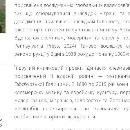
присвячена дослідженню глобальних взаємозв’яз
тих, що сформувалися внаслідок міграції та 
дослідження присвячені наслідкам Голокосту, іст
також історії антисемітизму та філосемітизму. У 
Відень: філосемітизм, модернізм та євреї у пово
Pennsylvania Press, 2024) Танзер досліджує 
реконструкції у Відні з 1938 року до початку 1960-х 
Її другий книжковий проєкт, "Династія клезмерів:
присвячений її власній родині — музикант
Габсбурзької Галичини. З 1880 по 2019 рік вони
клезмерську музику та єврейську культуру, пе
модернізацією, міграцією, Голокостом та його на
масштабні перетворення, що визначили суч
особистими історіями відродження.