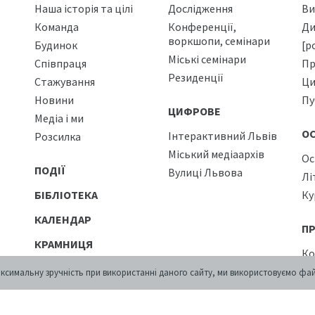
Наша історія та цілі
Дослідження
Ви
Команда
Конференції,
Ди
воркшопи, семінари
Будинок
[р
Міські семінари
Співпраця
Пр
Резиденції
Стажування
Ци
Новини
Пу
ЦИФРОВЕ
Медіа і ми
О
Інтерактивний Львів
Розсилка
Міський медіаархів
Ос
ПОДІЇ
Вулиці Львова
Лі
БІБЛІОТЕКА
Ку
КАЛЕНДАР
П
КРАМНИЦЯ
Ко
КОНТАКТИ
Пр
ксимальну зручність при використанні даного сайту, ми використовуємо фай
Ка