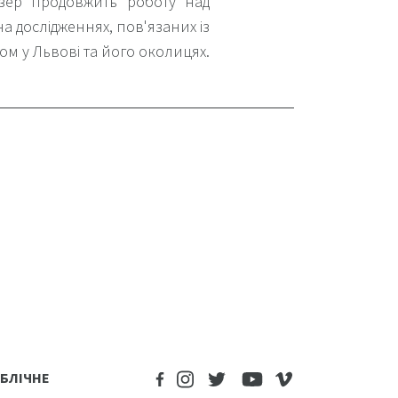
анзер продовжить роботу над
а дослідженнях, пов'язаних із
ом у Львові та його околицях.
БЛІЧНЕ