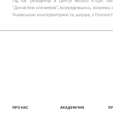
Під час резиденції в Центрі міської історії Т
"Династією клезмерів", зосередившись, зокрема, н
Львівською консерваторією та, ширше, з Голокост
ПРО НАС
АКАДЕМІЧНЕ
ПУ