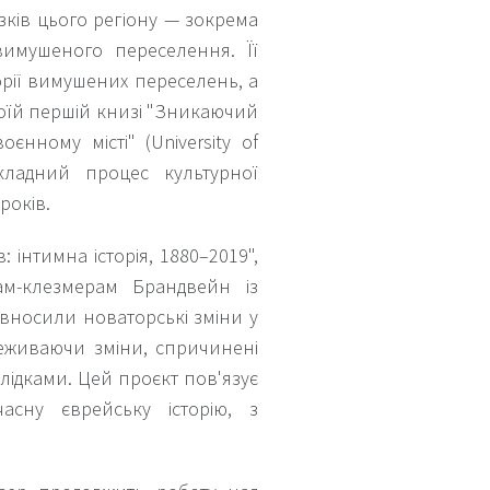
ків цього регіону — зокрема
вимушеного переселення. Її
орії вимушених переселень, а
своїй першій книзі "Зникаючий
єнному місті" (University of
складний процес культурної
років.
 інтимна історія, 1880–2019",
ам-клезмерам Брандвейн із
 вносили новаторські зміни у
реживаючи зміни, спричинені
слідками. Цей проєкт пов'язує
асну єврейську історію, з