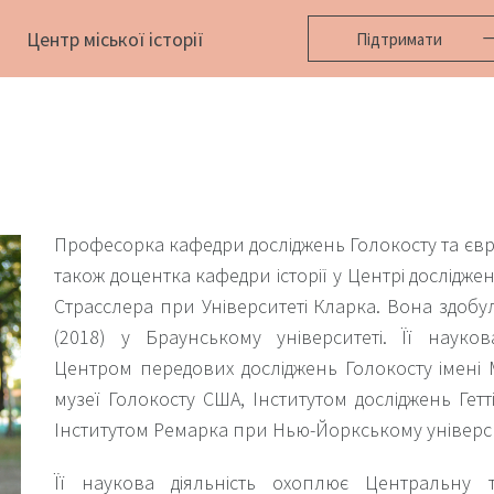
Центр міської історії
Підтримати
Професорка кафедри досліджень Голокосту та євре
також доцентка кафедри історії у Центрі досліджен
Страсслера при Університеті Кларка. Вона здобул
(2018) у Браунському університеті. Її науков
Центром передових досліджень Голокосту імен
музеї Голокосту США, Інститутом досліджень Гетті
Інститутом Ремарка при Нью-Йоркському універси
Її наукова діяльність охоплює Центральну 