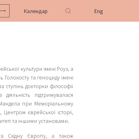
Календар
Eng
йської культури імені Роуз, а
ь Голокосту та геноциду імені
а ступінь докторки філософії
а діяльність підтримувалася
і Мандела при Меморіальному
, Центром єврейської історії,
теті та іншими установами.
та Східну Європу, а також