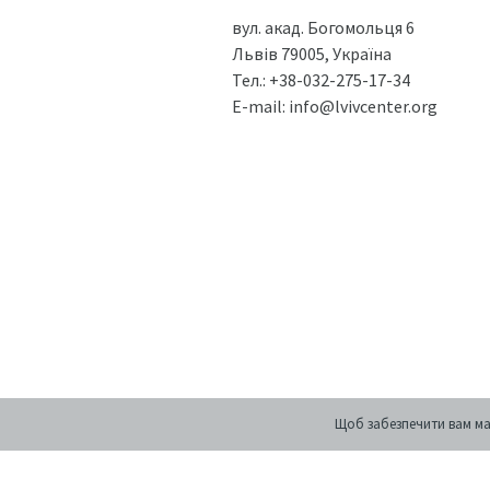
вул. акад. Богомольця 6
Львів 79005, Україна
Тел.:
+38-032-275-17-34
E-mail:
info@lvivcenter.org
Щоб забезпечити вам ма