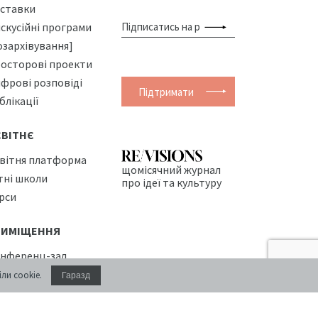
ставки
скусійні програми
озархівування]
осторові проекти
фрові розповіді
Підтримати
блікації
СВІТНЄ
вітня платформа
щомісячний журнал
тні школи
про ідеї та культуру
рси
РИМІЩЕННЯ
нференц-зал
оживання
ли cookie.
Гаразд
фе