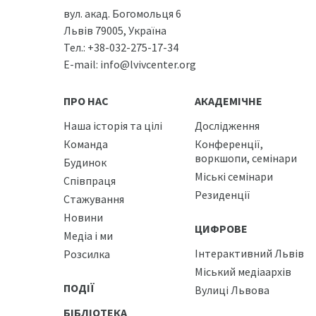
вул. акад. Богомольця 6
Львів 79005, Україна
Тел.:
+38-032-275-17-34
E-mail:
info@lvivcenter.org
ПРО НАС
АКАДЕМІЧНЕ
Наша історія та цілі
Дослідження
Команда
Конференції,
воркшопи, семінари
Будинок
Міські семінари
Співпраця
Резиденції
Стажування
Новини
ЦИФРОВЕ
Медіа і ми
Інтерактивний Львів
Розсилка
Міський медіаархів
ПОДІЇ
Вулиці Львова
БІБЛІОТЕКА