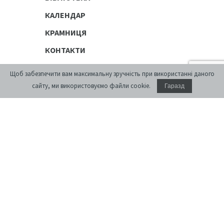
КАЛЕНДАР
КРАМНИЦЯ
КОНТАКТИ
Щоб забезпечити вам максимальну зручність при використанні даного
ПУБЛІЧНЕ
сайту, ми використовуємо файли cookie.
Гаразд
Виставки
Дискусійні програми
[розархівування]
Просторові проекти
Цифрові розповіді
Публікації
ОСВІТНЄ
Освітня платформа
Літні школи