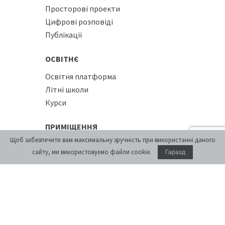
Просторові проекти
Цифрові розповіді
Публікації
ОСВІТНЄ
Освітня платформа
Літні школи
Курси
ПРИМІЩЕННЯ
Щоб забезпечити вам максимальну зручність при використанні даного
Конференц-зал
сайту, ми використовуємо файли cookie.
Гаразд
Проживання
Кафе