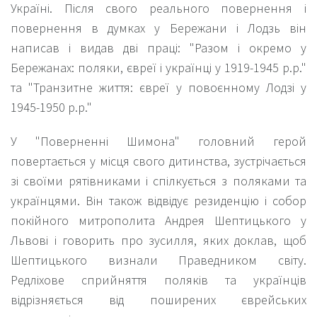
Україні. Після свого реального повернення і
повернення в думках у Бережани і Лодзь він
написав і видав дві праці: "Разом і окремо у
Бережанах: поляки, євреї і українці у 1919-1945 р.р."
та "Транзитне життя: євреї у повоєнному Лодзі у
1945-1950 р.р."
У "Поверненні Шимона" головний герой
повертається у місця свого дитинства, зустрічається
зі своїми рятівниками і спілкується з поляками та
українцями. Він також відвідує резиденцію і собор
покійного митрополита Андрея Шептицького у
Львові і говорить про зусилля, яких доклав, щоб
Шептицького визнали Праведником світу.
Редліхове сприйняття поляків та українців
відрізняється від поширених єврейських