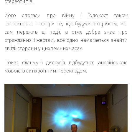
стереотипів.
Його спогади про війну і Голокост також
неповторні. І попри те, що будучи істориком, він
сам пережив ці події, а отже добре знає про
страждання і жертви, все одно намагається знайти
світлі сторони у цих темних часах.
Показ фільму і дискусія відбудуться англійською
мовою із синхронним перекладом.