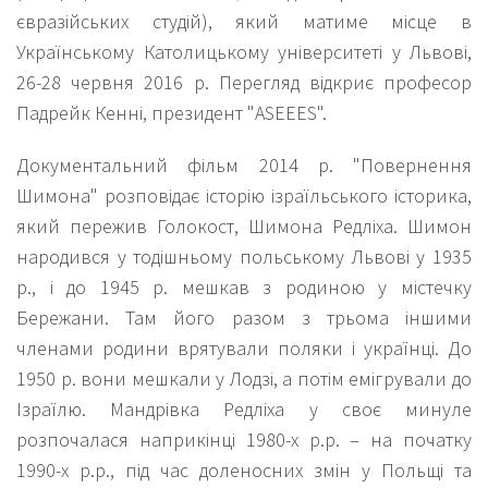
євразійських студій), який матиме місце в
Українському Католицькому університеті у Львові,
26-28 червня 2016 р. Перегляд відкриє професор
Падрейк Кенні, президент "ASEEES".
Документальний фільм 2014 р. "Повернення
Шимона" розповідає історію ізраїльського історика,
який пережив Голокост, Шимона Редліха. Шимон
народився у тодішньому польському Львові у 1935
р., і до 1945 р. мешкав з родиною у містечку
Бережани. Там його разом з трьома іншими
членами родини врятували поляки і українці. До
1950 р. вони мешкали у Лодзі, а потім емігрували до
Ізраїлю. Мандрівка Редліха у своє минуле
розпочалася наприкінці 1980-х р.р. – на початку
1990-х р.р., під час доленосних змін у Польщі та