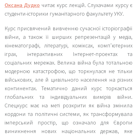
Оксана Дудко
читає курс лекцій. Слухачами курсу є
студенти-історики гуманітарного факультету УКУ.
Курс присвячений вивченню сучасної історіографії
війни, а також її ширших репрезентацій у медіа,
кінематографі, літературі, коміксах, комп’ютерних
іграх, інтерактивних Інтернет-проектах та
соціальних мережах. Велика війна була тотальною
модерною катастрофою, що торкнулася не тільки
військових, але й цивільного населення на різних
континентах. Тематично даний курс торкається
глобальних та індивідуальних вимірів війни.
Спецкурс має на меті розкрити як війна змінила
кордони та політичні системи, як трансформувала
імперський простір, що означало для Європи
виникнення нових національних держав, яке