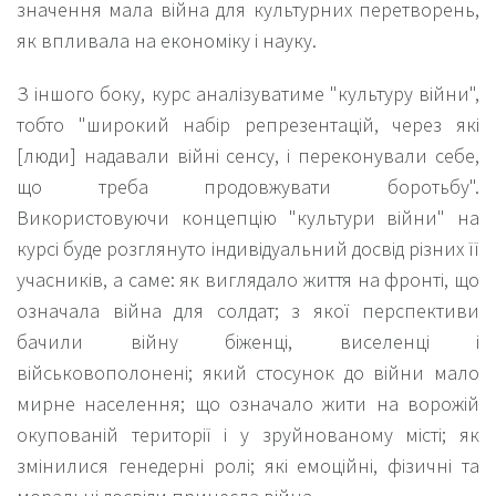
значення мала війна для культурних перетворень,
як впливала на економіку і науку.
З іншого боку, курс аналізуватиме "культуру війни",
тобто "широкий набір репрезентацій, через які
[люди] надавали війні сенсу, і переконували себе,
що треба продовжувати боротьбу".
Використовуючи концепцію "культури війни" на
курсі буде розглянуто індивідуальний досвід різних її
учасників, а саме: як виглядало життя на фронті, що
означала війна для солдат; з якої перспективи
бачили війну біженці, виселенці і
військовополонені; який стосунок до війни мало
мирне населення; що означало жити на ворожій
окупованій території і у зруйнованому місті; як
змінилися генедерні ролі; які емоційні, фізичні та