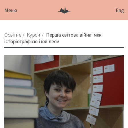
Меню
Eng
Освітнє
Курси
Перша світова війна: між
історіографією і ювілеєм