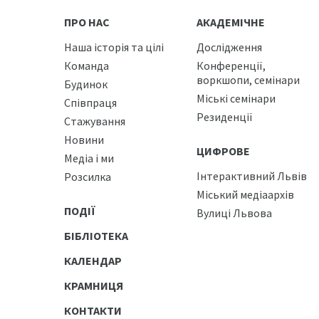
ПРО НАС
АКАДЕМІЧНЕ
Наша історія та цілі
Дослідження
Команда
Конференції,
воркшопи, семінари
Будинок
Міські семінари
Співпраця
Резиденції
Стажування
Новини
ЦИФРОВЕ
Медіа і ми
Інтерактивний Львів
Розсилка
Міський медіаархів
ПОДІЇ
Вулиці Львова
БІБЛІОТЕКА
КАЛЕНДАР
КРАМНИЦЯ
КОНТАКТИ